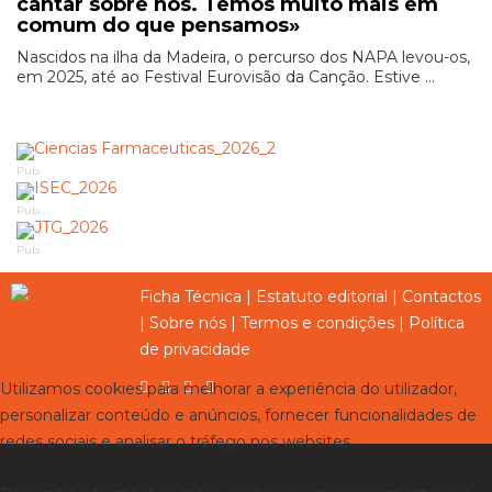
cantar sobre nós. Temos muito mais em
comum do que pensamos»
Nascidos na ilha da Madeira, o percurso dos NAPA levou-os,
em 2025, até ao Festival Eurovisão da Canção. Estive ...
Pub
Pub
Pub
Ficha Técnica
|
Estatuto editorial
|
Contactos
|
Sobre nós
|
Termos e condições
|
Política
de privacidade
Utilizamos cookies para melhorar a experiência do utilizador,
personalizar conteúdo e anúncios, fornecer funcionalidades de
redes sociais e analisar o tráfego nos websites.