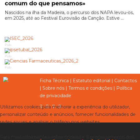
comum do que pensamos»
Nascidos na ilha da Madeira, o percurso dos NAPA levou-os,
em 2025, até ao Festival Eurovisão da Canção. Estive ...
Pub
Pub
Pub
Ficha Técnica
|
Estatuto editorial
|
Contactos
|
Sobre nós
|
Termos e condições
|
Política
de privacidade
Utilizamos cookies para melhorar a experiência do utilizador,
personalizar conteúdo e anúncios, fornecer funcionalidades de
redes sociais e analisar o tráfego nos websites.
Para mais informações sobre cookies e o processamento dos