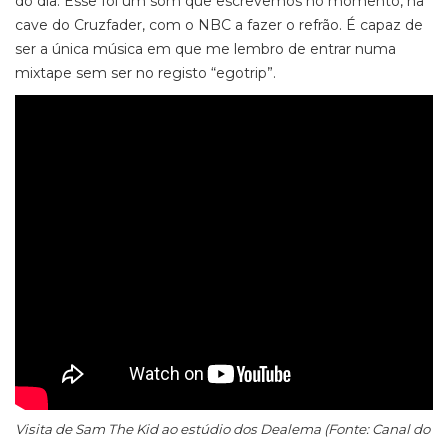
do dia. Esse foi um som que escrevemos no momento, na
cave do Cruzfader, com o NBC a fazer o refrão. É capaz de
ser a única música em que me lembro de entrar numa
mixtape sem ser no registo “egotrip”.
Visita de Sam The Kid ao estúdio dos Dealema (Fonte: Canal do