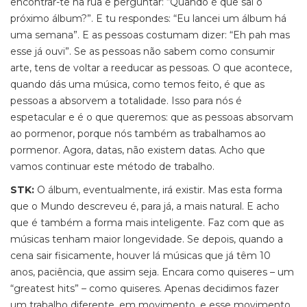
encontrar-te na rua e perguntar: “Quando é que sai o
próximo álbum?”. E tu respondes: “Eu lancei um álbum há
uma semana”. E as pessoas costumam dizer: “Eh pah mas
esse já ouvi”. Se as pessoas não sabem como consumir
arte, tens de voltar a reeducar as pessoas. O que acontece,
quando dás uma música, como temos feito, é que as
pessoas a absorvem a totalidade. Isso para nós é
espetacular e é o que queremos: que as pessoas absorvam
ao pormenor, porque nós também as trabalhamos ao
pormenor. Agora, datas, não existem datas. Acho que
vamos continuar este método de trabalho.
STK:
O álbum, eventualmente, irá existir. Mas esta forma
que o Mundo descreveu é, para já, a mais natural. E acho
que é também a forma mais inteligente. Faz com que as
músicas tenham maior longevidade. Se depois, quando a
cena sair fisicamente, houver lá músicas que já têm 10
anos, paciência, que assim seja. Encara como quiseres – um
“greatest hits” – como quiseres. Apenas decidimos fazer
um trabalho diferente, em movimento, e esse movimento