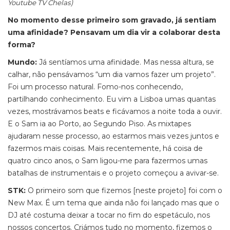
Youtube TV Chelas)
No momento desse primeiro som gravado, já sentiam
uma afinidade? Pensavam um dia vir a colaborar desta
forma?
Mundo:
Já sentíamos uma afinidade. Mas nessa altura, se
calhar, não pensávamos “um dia vamos fazer um projeto”.
Foi um processo natural. Fomo-nos conhecendo,
partilhando conhecimento. Eu vim a Lisboa umas quantas
vezes, mostrávamos beats e ficávamos a noite toda a ouvir.
E o Sam ia ao Porto, ao Segundo Piso. As mixtapes
ajudaram nesse processo, ao estarmos mais vezes juntos e
fazermos mais coisas. Mais recentemente, há coisa de
quatro cinco anos, o Sam ligou-me para fazermos umas
batalhas de instrumentais e o projeto começou a avivar-se.
STK:
O primeiro som que fizemos [neste projeto] foi com o
New Max. É um tema que ainda não foi lançado mas que o
DJ até costuma deixar a tocar no fim do espetáculo, nos
nossos concertos. Criámos tudo no momento, fizemos o