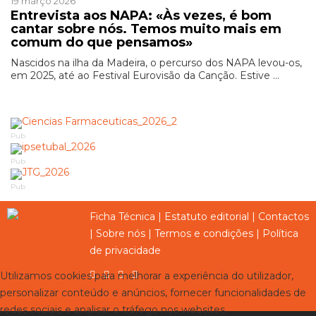
19 março 2026
Entrevista aos NAPA: «Às vezes, é bom
cantar sobre nós. Temos muito mais em
comum do que pensamos»
Nascidos na ilha da Madeira, o percurso dos NAPA levou-os,
em 2025, até ao Festival Eurovisão da Canção. Estive ...
Pub
Pub
Pub
Ficha Técnica
|
Estatuto editorial
|
Contactos
|
Sobre nós
|
Termos e condições
|
Política
de privacidade
Utilizamos cookies para melhorar a experiência do utilizador,
personalizar conteúdo e anúncios, fornecer funcionalidades de
redes sociais e analisar o tráfego nos websites.