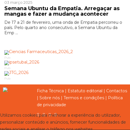
03 março 2025
Semana Ubuntu da Empatia. Arregaçar as
mangas e fazer a mudança acontecer
De 17 a 21 de fevereiro, uma onda de Empatia percorreu o
país. Pelo quarto ano consecutivo, a Semana Ubuntu da
Emp ...
Pub
Pub
Pub
Ficha Técnica
|
Estatuto editorial
|
Contactos
|
Sobre nós
|
Termos e condições
|
Política
de privacidade
Utilizamos cookies para melhorar a experiência do utilizador,
personalizar conteúdo e anúncios, fornecer funcionalidades de
redes sociais e analisar o tráfego nos websites.