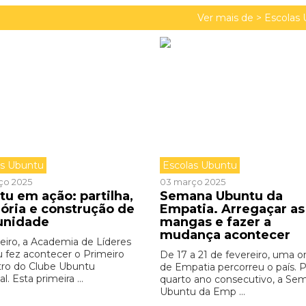
Ver mais de >
Escolas
as Ubuntu
Escolas Ubuntu
ço 2025
03 março 2025
tu em ação: partilha,
Semana Ubuntu da
ria e construção de
Empatia. Arregaçar as
nidade
mangas e fazer a
mudança acontecer
eiro, a Academia de Líderes
 fez acontecer o Primeiro
De 17 a 21 de fevereiro, uma 
ro do Clube Ubuntu
de Empatia percorreu o país. 
l. Esta primeira ...
quarto ano consecutivo, a Se
Ubuntu da Emp ...