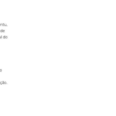
ntu,
 de
ul do
e
 o
ição.