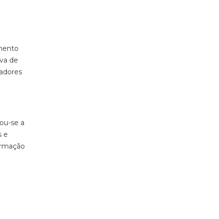
omento
va de
cadores
ou-se a
s e
ormação