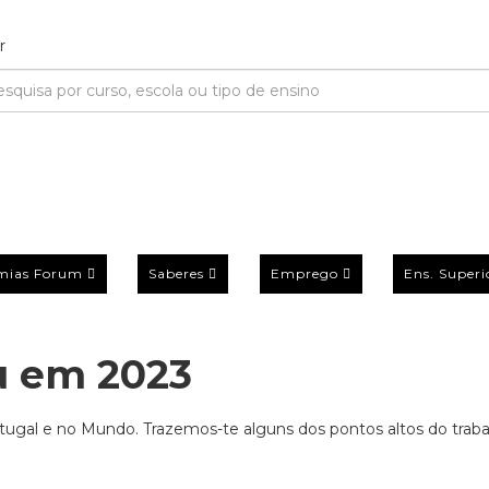
mias Forum
Saberes
Emprego
Ens. Superi
u em 2023
tugal e no Mundo. Trazemos-te alguns dos pontos altos do traba