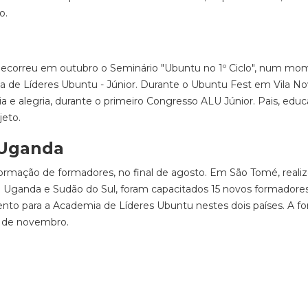
to.
, decorreu em outubro o Seminário "Ubuntu no 1º Ciclo", num m
 de Líderes Ubuntu - Júnior. Durante o Ubuntu Fest em Vila No
a e alegria, durante o primeiro Congresso ALU Júnior. Pais, edu
jeto.
 Uganda
ormação de formadores, no final de agosto. Em São Tomé, realiz
o Uganda e Sudão do Sul, foram capacitados 15 novos formadore
to para a Academia de Líderes Ubuntu nestes dois países. A f
al de novembro.