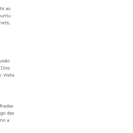
Até ao
buntu
etti,
visão
 Dois
 Visita
lhadas
ngo das
omo a