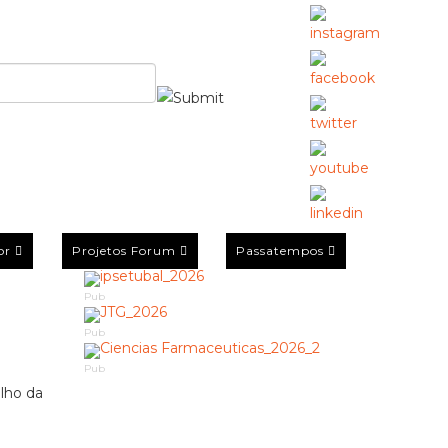
or
Projetos Forum
Passatempos
Pub
Pub
Pub
lho da