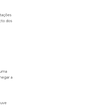
ntações
cto dos
a uma
chegar a
ouve