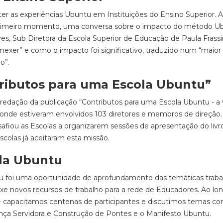
ter as experiências Ubuntu em Instituições do Ensino Superior. 
m primeiro momento, uma conversa sobre o impacto do método U
ves, Sub Diretora da Escola Superior de Educação de Paula Frassin
mexer” e como o impacto foi significativo, traduzido num “maior
o”.
ributos para uma Escola Ubuntu”
redação da publicação “Contributos para uma Escola Ubuntu - a 
 onde estiveram envolvidos 103 diretores e membros de direção.
iou as Escolas a organizarem sessões de apresentação do livro.
scolas já aceitaram esta missão.
da Ubuntu
tu foi uma oportunidade de aprofundamento das temáticas traba
novos recursos de trabalho para a rede de Educadores. Ao lo
e - capacitamos centenas de participantes e discutimos temas c
rança Servidora e Construção de Pontes e o Manifesto Ubuntu.