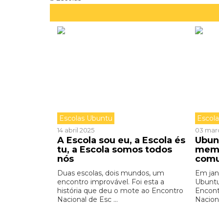
Escolas Ubuntu
Escol
14 abril 2025
03 mar
A Escola sou eu, a Escola és
Ubun
tu, a Escola somos todos
memó
nós
comu
Duas escolas, dois mundos, um
Em jan
encontro improvável. Foi esta a
Ubuntu
história que deu o mote ao Encontro
Encont
Nacional de Esc ...
Naciona