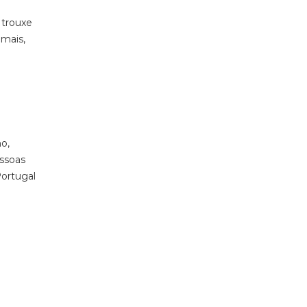
 trouxe
imais,
o,
ssoas
Portugal