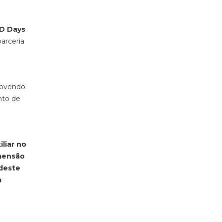
D Days
parceria
movendo
nto de
liar no
imensão
 deste
a