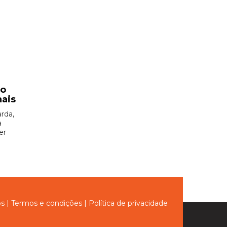
ão
nais
rda,
à
er
ós
|
Termos e condições
|
Política de privacidade