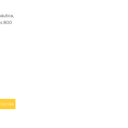
áutica,
os 800
Escolas