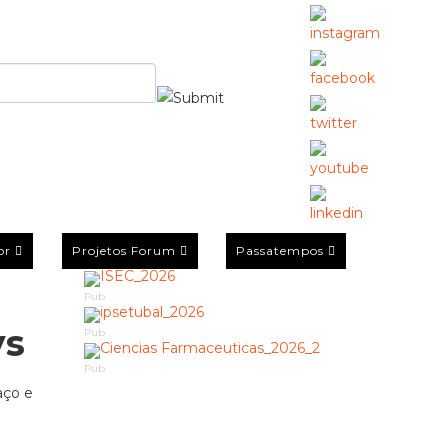
or
Projetos Forum
Passatempos
Pub
ys
Pub
Pub
aço e