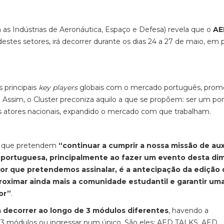
 as Indústrias de Aeronáutica, Espaço e Defesa) revela que o
AE
 destes setores, irá decorrer durante os dias 24 a 27 de maio, em 
 principais
key players
globais com o mercado português, pro
. Assim, o Cluster preconiza aquilo a que se propõem: ser um po
os atores nacionais, expandido o mercado com que trabalham.
rma que pretendem
“continuar a cumprir a nossa missão de auxi
 portuguesa, principalmente ao fazer um evento desta d
tor que pretendemos assinalar, é a antecipação da edição
roximar ainda mais a comunidade estudantil e garantir um
or”
.
á decorrer ao longo de 3 módulos diferentes
, havendo a
os 3 módulos ou ingressar num único. São eles: AED TALKS, AED