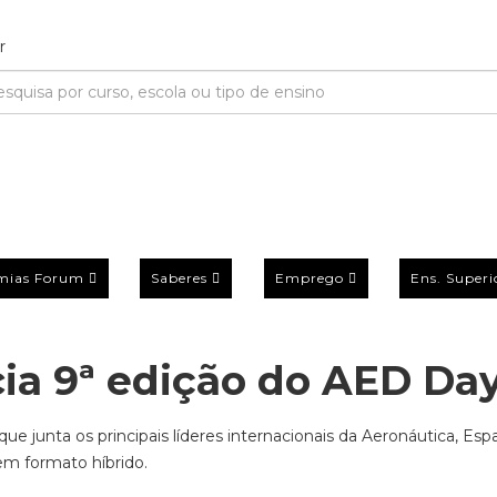
mias Forum
Saberes
Emprego
Ens. Superi
ia 9ª edição do AED Da
e junta os principais líderes internacionais da Aeronáutica, Esp
 em formato híbrido.