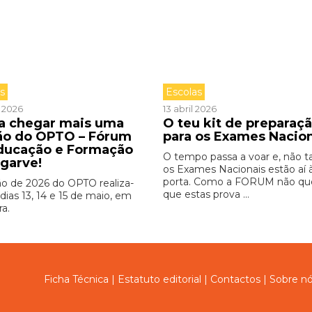
as
Escolas
l 2026
13 abril 2026
 a chegar mais uma
O teu kit de preparaç
ão do OPTO – Fórum
para os Exames Nacio
ducação e Formação
O tempo passa a voar e, não ta
lgarve!
os Exames Nacionais estão aí 
porta. Como a FORUM não qu
ão de 2026 do OPTO realiza-
que estas prova ...
dias 13, 14 e 15 de maio, em
ra.
Ficha Técnica
|
Estatuto editorial
|
Contactos
|
Sobre n