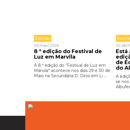
Escolas
Escol
05 maio 2026
30 abri
8 º edição do Festival de
Está
Luz em Marvila
ediç
de E
A 8 º edição do “Festival de Luz em
do A
Marvila” acontece nos dias 29 e 30 de
Maio na Secundária D. Dinis em Li ...
A ediç
se nos 
Albufei