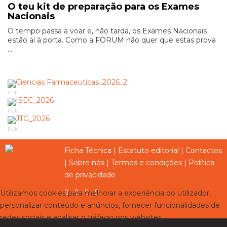
O teu kit de preparação para os Exames
Nacionais
O tempo passa a voar e, não tarda, os Exames Nacionais
estão aí à porta. Como a FORUM não quer que estas prova
...
Pub
Pub
Pub
Ficha Técnica
|
Estatuto editorial
|
Contactos
|
Sobre nós
|
Termos e condições
|
Política
de privacidade
Utilizamos cookies para melhorar a experiência do utilizador,
personalizar conteúdo e anúncios, fornecer funcionalidades de
redes sociais e analisar o tráfego nos websites.