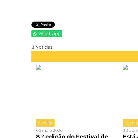
Whatsapp
Noticias
Escolas
Escol
05 maio 2026
30 abri
8 º edição do Festival de
Está