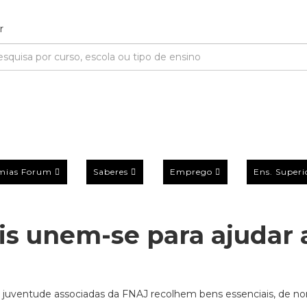
mias Forum
Saberes
Emprego
Ens. Superi
is unem-se para ajudar 
e juventude associadas da FNAJ recolhem bens essenciais, de nor