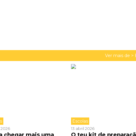
Ver mais de >
as
Escolas
l 2026
13 abril 2026
 a chegar mais uma
O teu kit de preparaç