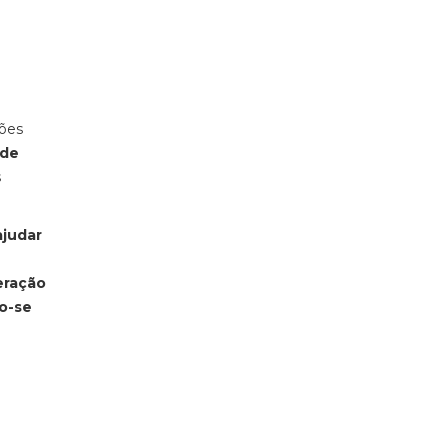
ções
 de
s
ajudar
eração
o-se