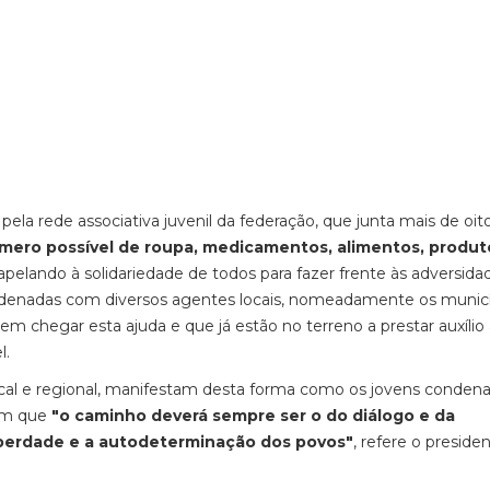
ela rede associativa juvenil da federação, que junta mais de oit
mero possível de roupa, medicamentos, alimentos, produt
elando à solidariedade de todos para fazer frente às adversida
ordenadas com diversos agentes locais, nomeadamente os municí
em chegar esta ajuda e que já estão no terreno a prestar auxílio
l.
 local e regional, manifestam desta forma como os jovens conden
lam que
"o caminho deverá sempre ser o do diálogo e da
iberdade e a autodeterminação dos povos"
, refere o presiden