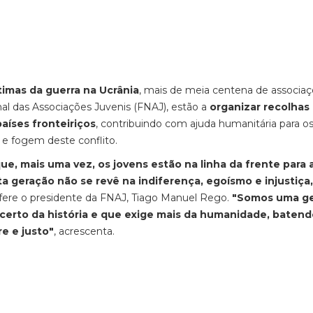
ítimas da guerra na Ucrânia
, mais de meia centena de associa
al das Associações Juvenis (FNAJ), estão a
organizar recolhas
países fronteiriços
, contribuindo com ajuda humanitária para o
e fogem deste conflito.
e, mais uma vez, os jovens estão na linha da frente para 
 geração não se revê na indiferença, egoísmo e injustiça,
efere o presidente da FNAJ, Tiago Manuel Rego.
"Somos uma g
certo da história e que exige mais da humanidade, batend
e e justo"
, acrescenta.