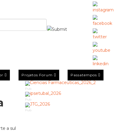
or
Projetos Forum
Passatempos
Pub
a
Pub
Pub
te a sul