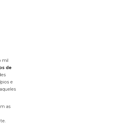
o mil
os de
des
pios e
 aqueles
am as
te.