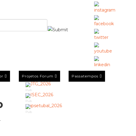
or
Projetos Forum
Passatempos
Pub
o
Pub
Pub
.