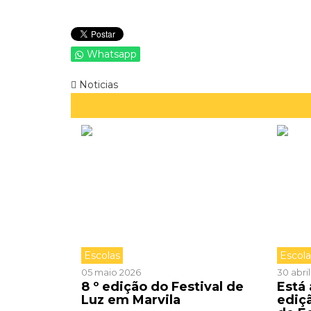
Whatsapp
Noticias
Escolas
Escol
05 maio 2026
30 abri
8 º edição do Festival de
Está
Luz em Marvila
ediç