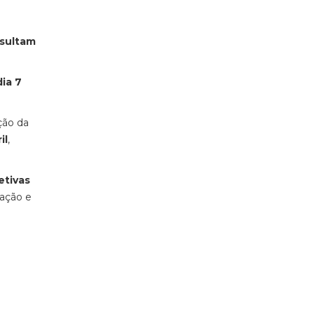
sultam
ia 7
ção da
il
,
etivas
cação e