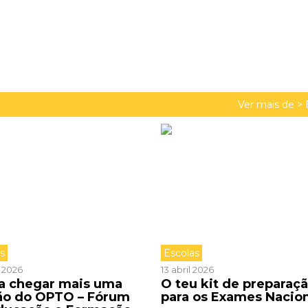
Ver mais de >
as
Escolas
l 2026
13 abril 2026
 a chegar mais uma
O teu kit de preparaç
ão do OPTO – Fórum
para os Exames Nacio