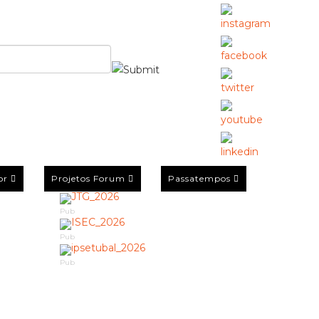
or
Projetos Forum
Passatempos
Pub
Pub
Pub