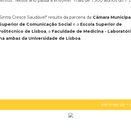
entos". Neste ano passa a envolver "mais de 7.300 alunos do 1º ci
"Sintra Cresce Saudável" resulta da parceria da
Câmara Municipa
 Superior de Comunicação Social
e a
Escola Superior de
Politécnico de Lisboa
, a
Faculdade de Medicina - Laboratór
a ambas da Universidade de Lisboa
.
.
Ver mais de >