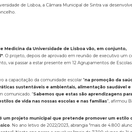
ersidade de Lisboa, a Câmara Municipal de Sintra vai desenvolve
oncelho.
de Medicina da Universidade de Lisboa vão, em conjunto,
l"
. O projeto, depois de aprovado em reunião de executivo um c
ento, vai passar a estar presente em 12 Agrupamentos de Escolas
ivo a capacitação da comunidade escolar "
na promoção da saú
áticas sustentáveis e ambientais, alimentação saudável e
 em comunicado. “
Sabemos que estas são aprendizagens para
tilos de vida nas nossas escolas e nas famílias
”, afirmou Ba
" é um projeto municipal que pretende promover um estilo 
ásico
. No ano letivo de 2022/2023, abrangia "mais de 4.800 alun