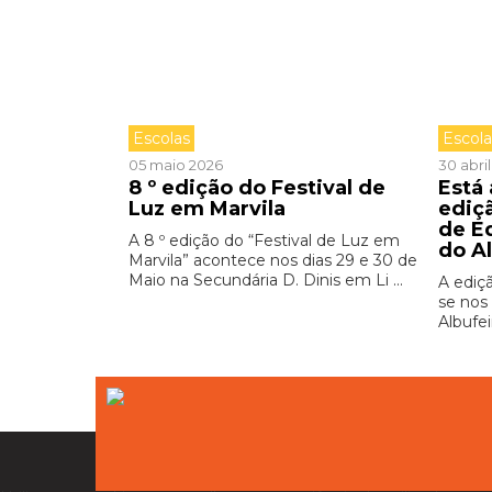
Escolas
Escol
05 maio 2026
30 abri
8 º edição do Festival de
Está
Luz em Marvila
ediç
de E
A 8 º edição do “Festival de Luz em
do A
Marvila” acontece nos dias 29 e 30 de
Maio na Secundária D. Dinis em Li ...
A ediç
se nos 
Albufei