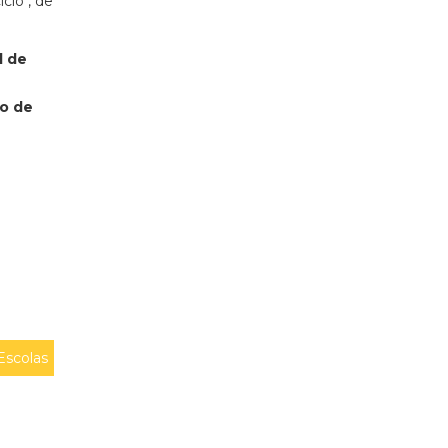
clo", de
l de
io de
Escolas