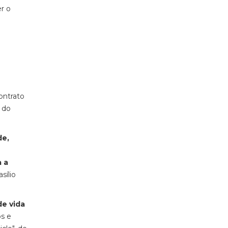
r o
ontrato
 do
de,
 a
sílio
de vida
os e