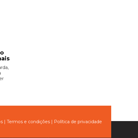
ão
nais
rda,
à
er
ós
|
Termos e condições
|
Política de privacidade