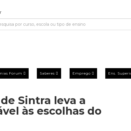
mias Forum
Saberes
Emprego
Ens. Superi
de Sintra leva a
vel às escolhas do