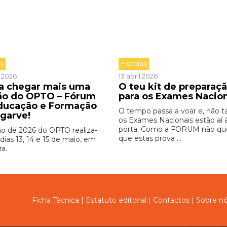
as
Escolas
l 2026
13 abril 2026
 a chegar mais uma
O teu kit de preparaç
ão do OPTO – Fórum
para os Exames Nacio
ducação e Formação
O tempo passa a voar e, não ta
lgarve!
os Exames Nacionais estão aí 
porta. Como a FORUM não qu
ão de 2026 do OPTO realiza-
que estas prova ...
dias 13, 14 e 15 de maio, em
ra.
Ficha Técnica
|
Estatuto editorial
|
Contactos
|
Sobre n