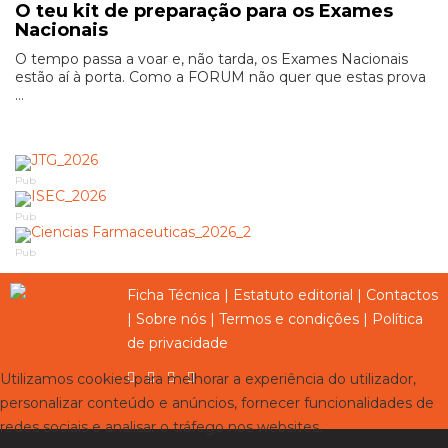
O teu kit de preparação para os Exames
Nacionais
O tempo passa a voar e, não tarda, os Exames Nacionais
estão aí à porta. Como a FORUM não quer que estas prova
...
Pub
Pub
Pub
Ficha Técnica
|
Estatuto editorial
|
Contactos
|
Sobre nós
|
Termos e condições
|
Política
de privacidade
Utilizamos cookies para melhorar a experiência do utilizador,
personalizar conteúdo e anúncios, fornecer funcionalidades de
redes sociais e analisar o tráfego nos websites.