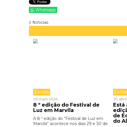
Whatsapp
Noticias
Escolas
Escol
05 maio 2026
30 abri
8 º edição do Festival de
Está
Luz em Marvila
ediç
de E
A 8 º edição do “Festival de Luz em
do A
Marvila” acontece nos dias 29 e 30 de