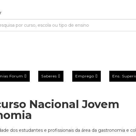
mias Forum
Saberes
Emprego
Ens. Superi
curso Nacional Jovem
onomia
ade dos estudantes e profissionais da área da gastronomia e col