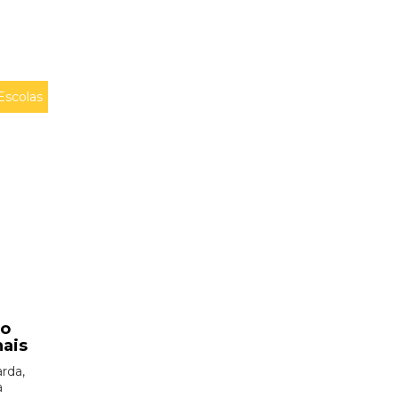
Escolas
ão
nais
rda,
à