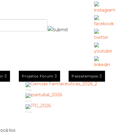
or
Projetos Forum
Passatempos
Pub
Pub
Pub
ocá-los