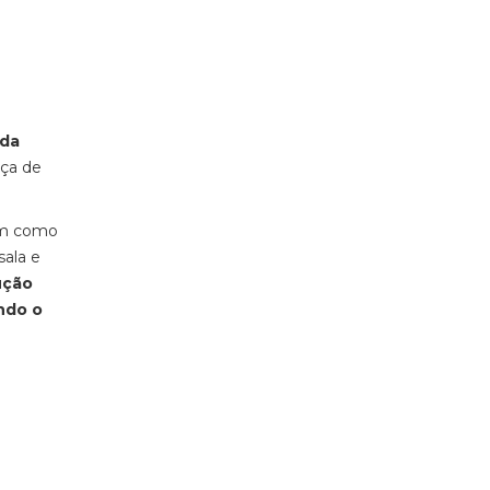
 da
nça de
tem como
sala e
ução
ndo o