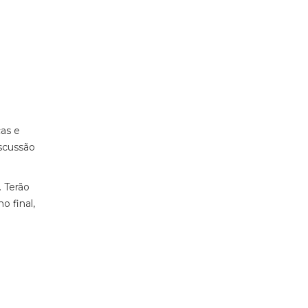
cas e
iscussão
 Terão
o final,