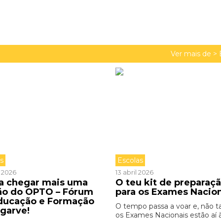
Ver mais de >
as
Escolas
l 2026
13 abril 2026
 a chegar mais uma
O teu kit de preparaç
ão do OPTO – Fórum
para os Exames Nacio
ducação e Formação
O tempo passa a voar e, não ta
lgarve!
os Exames Nacionais estão aí 