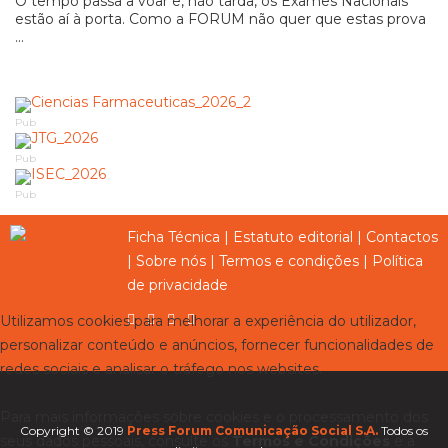
O tempo passa a voar e, não tarda, os Exames Nacionais
estão aí à porta. Como a FORUM não quer que estas prova
...
Pub
Pub
Pub
Ficha Técnica
|
Estatuto editorial
|
Contactos
|
Sobre nós
|
Termos e condições
|
Política
de privacidade
Utilizamos cookies para melhorar a experiência do utilizador,
personalizar conteúdo e anúncios, fornecer funcionalidades de
redes sociais e analisar o tráfego nos websites.
Para mais informações sobre cookies e o processamento dos
Copyright © 2019
Press Forum Comunicação Social S.A.
Todos os
seus dados pessoais, consulte os
Termos e Condições
e a