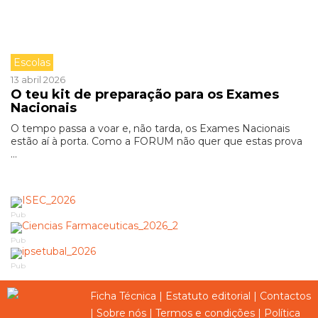
Escolas
13 abril 2026
O teu kit de preparação para os Exames
Nacionais
O tempo passa a voar e, não tarda, os Exames Nacionais
estão aí à porta. Como a FORUM não quer que estas prova
...
Pub
Pub
Pub
Ficha Técnica
|
Estatuto editorial
|
Contactos
|
Sobre nós
|
Termos e condições
|
Política