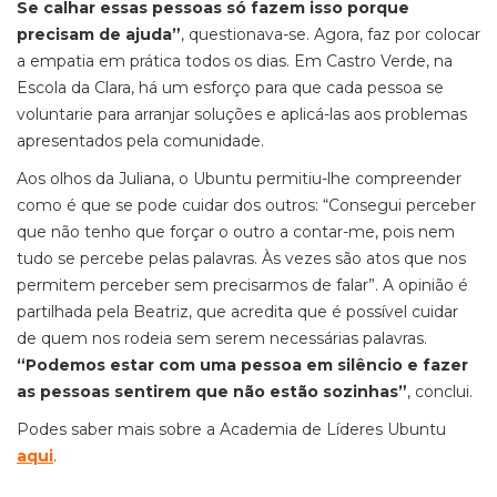
Se calhar essas pessoas só fazem isso porque
precisam de ajuda”
, questionava-se. Agora, faz por colocar
a empatia em prática todos os dias. Em Castro Verde, na
Escola da Clara, há um esforço para que cada pessoa se
voluntarie para arranjar soluções e aplicá-las aos problemas
apresentados pela comunidade.
Aos olhos da Juliana, o
Ubuntu
permitiu-lhe compreender
como é que se pode cuidar dos outros: “
C
onsegui perceber
que não tenho que fo
rçar o outro
a contar-me, pois nem
tud
o se percebe pelas palavras. Às
vezes são atos que nos
permitem perceber sem precisarmos de falar”. A opinião é
partilhada pela Beatriz, que acredita que é possível cuidar
de quem nos rodeia sem serem necessárias palavras.
“
Podemos
estar com uma pessoa em silêncio e fazer
as pessoas sentirem que não estão sozinhas”
,
conclui
.
Podes saber mais sobre a Academia de Líderes Ubuntu
aqui
.