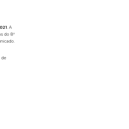
2021
. A
ns do 8º
unicado.
l de