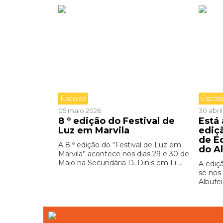
Escolas
Escol
05 maio 2026
30 abri
8 º edição do Festival de
Está
Luz em Marvila
ediç
de E
A 8 º edição do “Festival de Luz em
do A
Marvila” acontece nos dias 29 e 30 de
Maio na Secundária D. Dinis em Li ...
A ediç
se nos 
Albufei