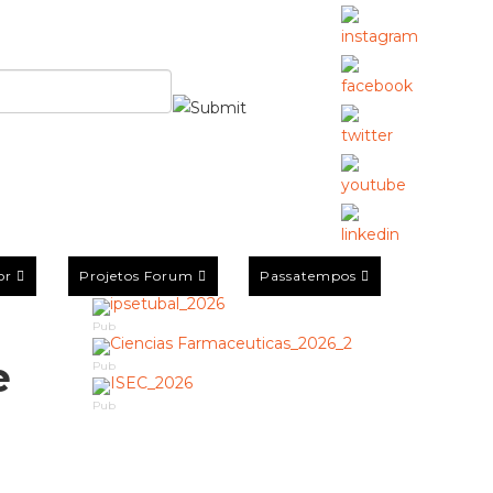
or
Projetos Forum
Passatempos
Pub
e
Pub
Pub