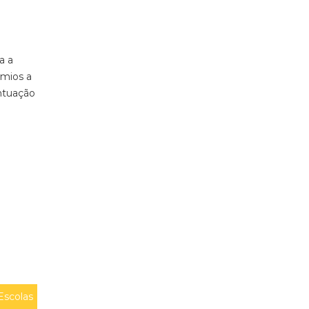
da a
émios a
ntuação
Escolas