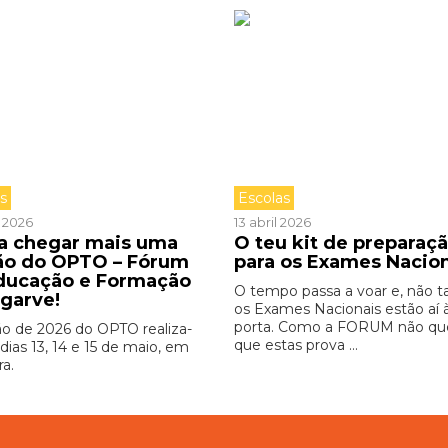
as
Escolas
l 2026
13 abril 2026
 a chegar mais uma
O teu kit de preparaç
ão do OPTO – Fórum
para os Exames Nacio
ducação e Formação
O tempo passa a voar e, não ta
lgarve!
os Exames Nacionais estão aí 
porta. Como a FORUM não qu
ão de 2026 do OPTO realiza-
que estas prova ...
dias 13, 14 e 15 de maio, em
ra.