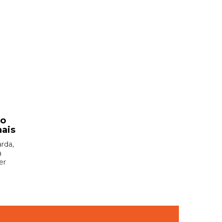
ão
nais
rda,
à
er