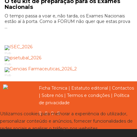
O teu kit de preparação para os Exames
Nacionais
O tempo passa a voar e, não tarda, os Exames Nacionais
estão aí à porta. Como a FORUM não quer que estas prova
...
Pub
Pub
Pub
Ficha Técnica
|
Estatuto editorial
|
Contactos
|
Sobre nós
|
Termos e condições
|
Política
de privacidade
Utilizamos cookies para melhorar a experiência do utilizador,
personalizar conteúdo e anúncios, fornecer funcionalidades de
redes sociais e analisar o tráfego nos websites.