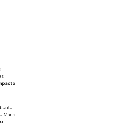
s
as
impacto
Ubuntu.
ou Maria
ou