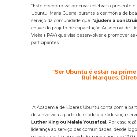
“Este encontro vai procurar celebrar o presente 
Ubuntu, Maria Guerra, durante a cerimónia de bo
serviço da comunidade que
“ajudem a construir
chave do projeto de capacitação Academia de Líde
Vieira (IPAV) que visa desenvolver e promover as 
participantes.
"Ser Ubuntu é estar na prim
Rui Marques, Diret
A Academia de Líderes Ubuntu conta com a partic
desenvolvida a partir do modelo de liderança ser
Luther King ou Malala Yousafzai
. Por essa raz
liderança ao serviço das comunidades, desde log
nacional desta comunidade, sendo que, em 2023, 