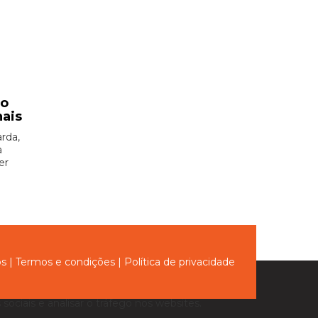
ão
nais
rda,
à
er
ós
|
Termos e condições
|
Política de privacidade
sociais e analisar o tráfego nos websites.