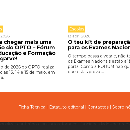
as
Escolas
l 2026
13 abril 2026
 a chegar mais uma
O teu kit de preparaç
ão do OPTO – Fórum
para os Exames Nacio
ducação e Formação
O tempo passa a voar e, não ta
lgarve!
os Exames Nacionais estão aí 
porta. Como a FORUM não qu
ão de 2026 do OPTO realiza-
que estas prova ...
dias 13, 14 e 15 de maio, em
ra.
Ficha Técnica
|
Estatuto editorial
|
Contactos
|
Sobre n
sonalizar conteúdo e anúncios, fornecer funcionalidades de redes 