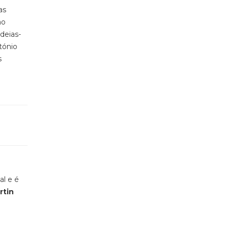
as
ao
deias-
tónio
s
al e é
rtin