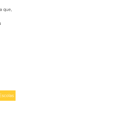
a que,
e
s
Escolas