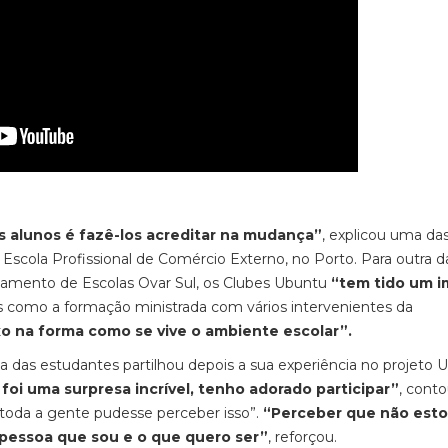
 alunos é fazê-los acreditar na mudança”
, explicou uma da
scola Profissional de Comércio Externo, no Porto. Para outra d
pamento de Escolas Ovar Sul, os Clubes Ubuntu
“tem tido um 
vas como a formação ministrada com vários intervenientes da
xo na forma como se vive o ambiente escolar”.
das estudantes partilhou depois a sua experiência no projeto 
foi uma surpresa incrível, tenho adorado participar”
, cont
 toda a gente pudesse perceber isso”.
“Perceber que não est
pessoa que sou e o que quero ser”
, reforçou.