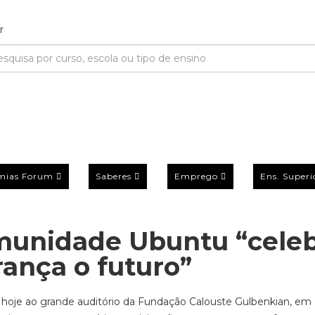
mias Forum
Saberes
Emprego
Ens. Superi
munidade Ubuntu “cele
rança o futuro”
hoje ao grande auditório da Fundação Calouste Gulbenkian, em 