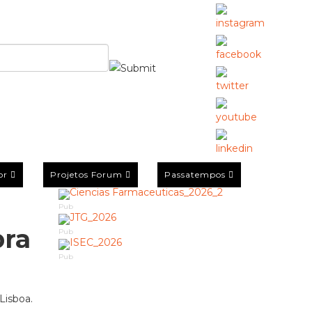
or
Projetos Forum
Passatempos
Pub
bra
Pub
Pub
Lisboa.