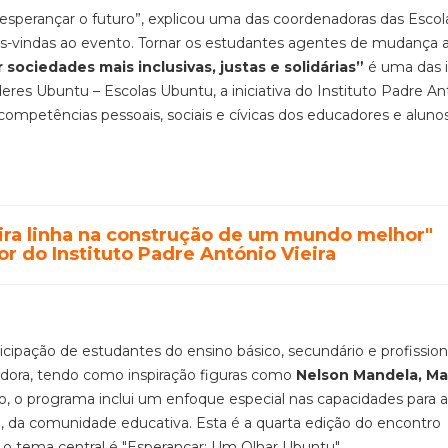
e esperançar o futuro”, explicou uma das coordenadoras das Escol
as-vindas ao evento. Tornar os estudantes agentes de mudança 
 sociedades mais inclusivas, justas e solidárias”
é uma das i
res Ubuntu – Escolas Ubuntu, a iniciativa do Instituto Padre An
competências pessoais, sociais e cívicas dos educadores e aluno
eira linha na construção de um mundo melhor"
or do Instituto Padre António Vieira
ipação de estudantes do ensino básico, secundário e profission
vidora, tendo como inspiração figuras como
Nelson Mandela, Ma
ão, o programa inclui um enfoque especial nas capacidades para a
o, da comunidade educativa. Esta é a quarta edição do encontro
o tema central é "Esperançar: Um Olhar Ubuntu".