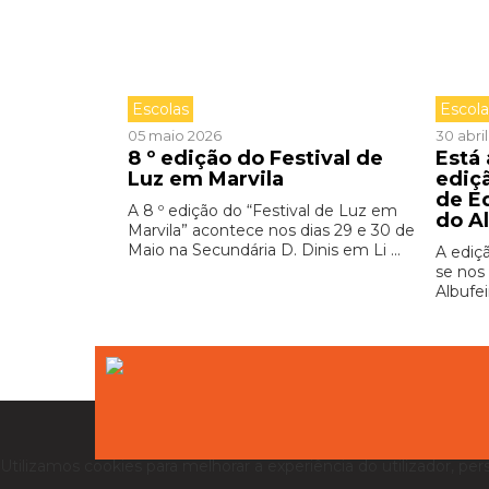
Escolas
Escol
05 maio 2026
30 abri
8 º edição do Festival de
Está
Luz em Marvila
ediç
de E
A 8 º edição do “Festival de Luz em
do A
Marvila” acontece nos dias 29 e 30 de
Maio na Secundária D. Dinis em Li ...
A ediç
se nos 
Albufei
Utilizamos cookies para melhorar a experiência do utilizador, per