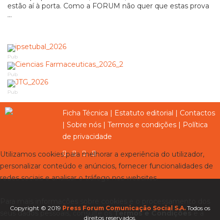
estão aí à porta. Como a FORUM não quer que estas prova
...
Pub
Pub
Pub
Ficha Técnica
|
Estatuto editorial
|
Contactos
|
Sobre nós
|
Termos e condições
|
Política
de privacidade
Utilizamos cookies para melhorar a experiência do utilizador,
personalizar conteúdo e anúncios, fornecer funcionalidades de
redes sociais e analisar o tráfego nos websites.
Para mais informações sobre cookies e o processamento dos
Copyright © 2019
Press Forum Comunicação Social S.A.
Todos os
seus dados pessoais, consulte os
Termos e Condições
e a
direitos reservados.