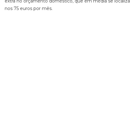
extra no orçamento doméstico, que em média se localiza
nos 75 euros por mês.