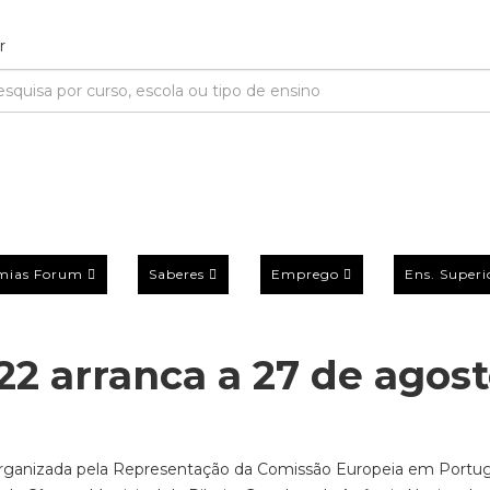
mias Forum
Saberes
Emprego
Ens. Superi
 arranca a 27 de agos
rganizada pela Representação da Comissão Europeia em Portug