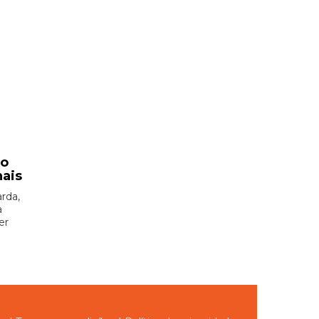
ão
nais
rda,
à
er