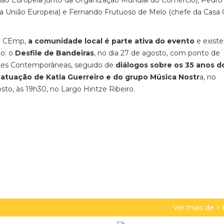
ão Europeia junto da Organização Mundial do Comércio), Pedro 
União Europeia) e Fernando Frutuoso de Melo (chefe da Casa C
er CEmp,
a comunidade local é parte ativa do evento
e exist
co: o
Desfile de Bandeiras
, no dia 27 de agosto, com ponto de
rtes Contemporâneas, seguido de
diálogos sobre os 35 anos d
a
atuação de Katia Guerreiro e do grupo Música Nostr
a, no
to, às 19h30, no Largo Hintze Ribeiro.
Ver mais de >