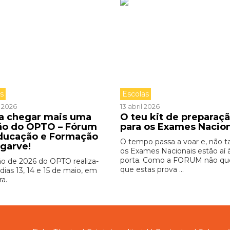
as
Escolas
l 2026
13 abril 2026
 a chegar mais uma
O teu kit de preparaç
ão do OPTO – Fórum
para os Exames Nacio
ducação e Formação
O tempo passa a voar e, não ta
lgarve!
os Exames Nacionais estão aí 
porta. Como a FORUM não qu
ão de 2026 do OPTO realiza-
que estas prova ...
dias 13, 14 e 15 de maio, em
ra.