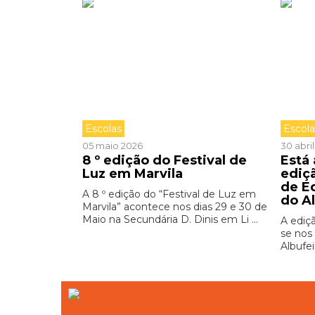
Escolas
Escol
05 maio 2026
30 abri
8 º edição do Festival de
Está
Luz em Marvila
ediç
de E
A 8 º edição do “Festival de Luz em
do A
Marvila” acontece nos dias 29 e 30 de
Maio na Secundária D. Dinis em Li ...
A ediç
se nos 
Albufei