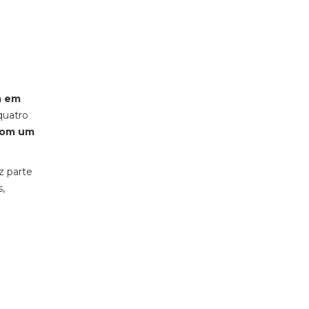
a em
quatro
com um
z parte
,