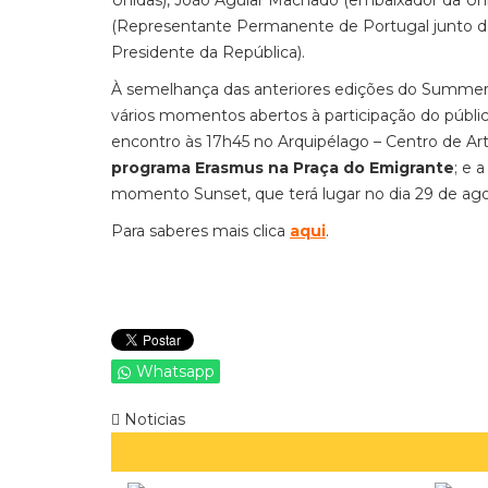
Unidas), João Aguiar Machado (embaixador da Uni
(Representante Permanente de Portugal junto da 
Presidente da República).
À semelhança das anteriores edições do Summ
vários momentos abertos à participação do públi
encontro às 17h45 no Arquipélago – Centro de A
programa Erasmus na Praça do Emigrante
; e 
momento Sunset, que terá lugar no dia 29 de agos
Para saberes mais clica
aqui
.
Whatsapp
Noticias