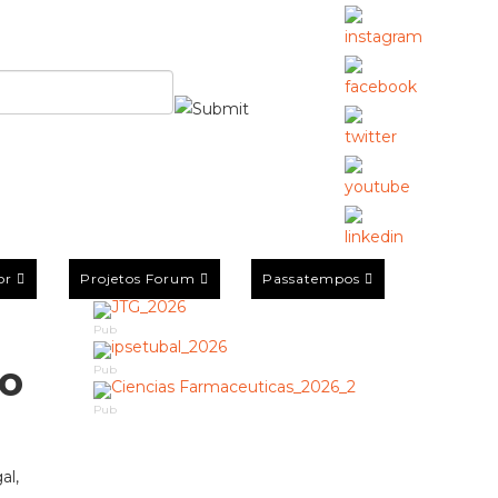
or
Projetos Forum
Passatempos
Pub
to
Pub
Pub
al,