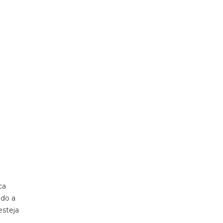
ca
ndo a
esteja