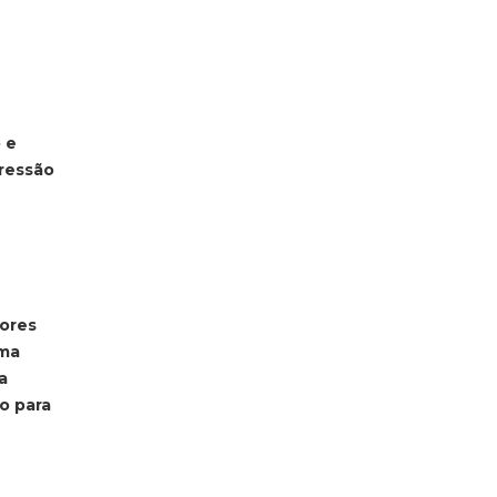
 e
ressão
lores
uma
a
o para