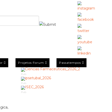
or
Projetos Forum
Passatempos
Pub
Pub
Pub
gica,