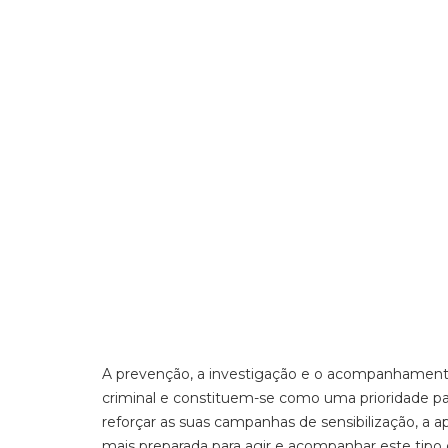
A prevenção, a investigação e o acompanhamento d
criminal e constituem-se como uma prioridade p
reforçar as suas campanhas de sensibilização, a
mais preparada para agir e acompanhar este tipo 