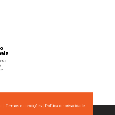
ão
nais
rda,
à
er
ós
|
Termos e condições
|
Política de privacidade