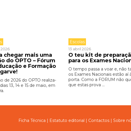
as
Escolas
l 2026
13 abril 2026
 a chegar mais uma
O teu kit de preparaç
ão do OPTO – Fórum
para os Exames Nacio
ducação e Formação
O tempo passa a voar e, não ta
lgarve!
os Exames Nacionais estão aí 
porta. Como a FORUM não qu
ão de 2026 do OPTO realiza-
que estas prova ...
dias 13, 14 e 15 de maio, em
ra.
Ficha Técnica
|
Estatuto editorial
|
Contactos
|
Sobre n