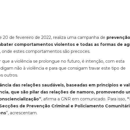
4 e 20 de fevereiro de 2022, realiza uma campanha de
prevenção
bater comportamentos violentos e todas as formas de ag
s, onde estes comportamentos são precoces.
 que a violência se prolongue no futuro, é intenção, com esta
 digam não à violência e para que consigam travar este tipo de
os outros.
tância das relações saudáveis, baseadas em princípios e va
rância, que são pilar das relações de namoro, promovendo 
consciencialização”
, afirma a GNR em comunicado. Para isso,
“
s Secções de Prevenção Criminal e Policiamento Comunitári
ens
”, acrescentam.