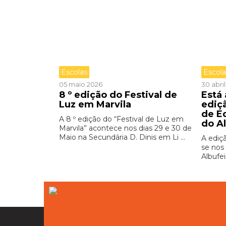
Escolas
Escol
05 maio 2026
30 abri
8 º edição do Festival de
Está
Luz em Marvila
ediç
de E
A 8 º edição do “Festival de Luz em
do A
Marvila” acontece nos dias 29 e 30 de
Maio na Secundária D. Dinis em Li ...
A ediç
se nos 
Albufei