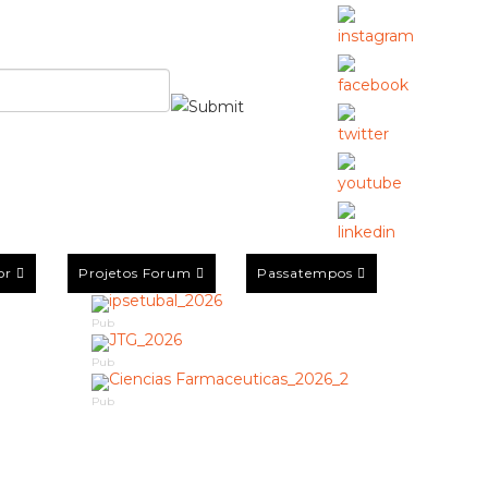
or
Projetos Forum
Passatempos
Pub
Pub
Pub