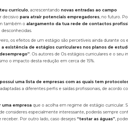
teu currículo
, acrescentando
novas entradas ao campo
r decisivo
para atrair potenciais empregadores
, no futuro. Po
cam também o
alargamento da tua rede de contactos profiss
i desconhecidas.
ro, os efeitos de um estágio são percetíveis ainda durante os 
, a existência de estágios curriculares nos planos de estu
e desemprego”
. Os autores de Os estágios curriculares e o seu 
smo o impacto desta redução em cerca de 15%.
o possui uma lista de empresas com as quais tem protocolo
s adaptadas a diferentes perfis e saídas profissionais, de acordo 
ar uma empresa
que o acolha em regime de estágio curricular. 
ade consideres especialmente interessante, poderás sempre cont
e receber. Por outro lado, caso desejes
“testar as águas”
, pode