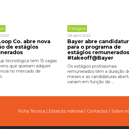
ios
Estágios
 2022
06 abril 2022
Loop Co. abre nova
Bayer abre candidatur
ão de estágios
para o programa de
nerados
estágios remunerado
#takeoff@Bayer
tup tecnológica tem 15 vagas
ovens que queiram adquirir
Os estágios profissionais
ência no mercado de
remunerados têm a duração d
o.
meses e as candidaturas abert
variam em função da ...
Ficha Técnica
|
Estatuto editorial
|
Contactos
|
Sobre n
sonalizar conteúdo e anúncios, fornecer funcionalidades de redes 