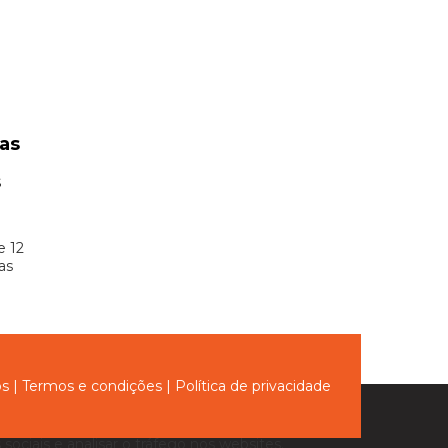
as
s
e 12
as
ós
|
Termos e condições
|
Política de privacidade
sociais e analisar o tráfego nos websites.