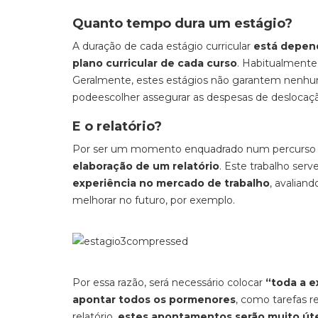
Quanto tempo dura um estágio?
A duração de cada estágio curricular
está depend
plano curricular de cada curso
. Habitualmente
Geralmente, estes estágios não garantem nenhu
pode
escolher assegurar as despesas de deslocaç
E o relatório?
Por ser um momento enquadrado num percurso 
elaboração de um relatório
. Este trabalho ser
experiência no mercado de trabalho
, avalian
melhorar no futuro, por exemplo.
Por essa razão, será necessário colocar
“toda a e
apontar todos os pormenores
, como tarefas r
relatório,
estes apontamentos serão muito út