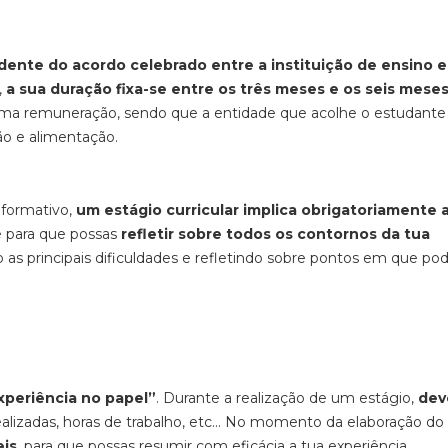
ente do acordo celebrado entre a instituição de ensino e
,
a sua duração fixa-se entre os três meses e os seis mese
ma remuneração, sendo que a entidade que acolhe o estudante
ão e alimentação.
formativo,
um estágio curricular implica obrigatoriamente 
ve para que possas
refletir sobre todos os contornos da tua
do as principais dificuldades e refletindo sobre pontos em que po
xperiência no papel”
. Durante a realização de um estágio,
dev
ealizadas, horas de trabalho, etc... No momento da elaboração do
eis
, para que possas resumir com eficácia a tua experiência.