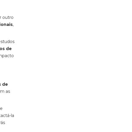
r outro
ionais
,
estudos
dos de
impacto
s de
com as
Se
actá-la
rás