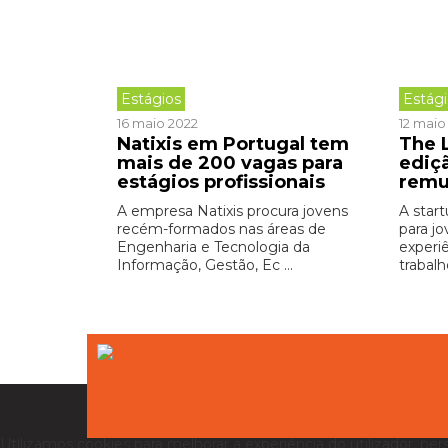
Estágios
Estág
16 maio 2022
12 maio
Natixis em Portugal tem
The 
mais de 200 vagas para
ediç
estágios profissionais
remu
A empresa Natixis procura jovens
A star
recém-formados nas áreas de
para j
Engenharia e Tecnologia da
experi
Informação, Gestão, Ec ...
trabalh
Utilizamos cookies para melhorar a experiência do utilizador, per