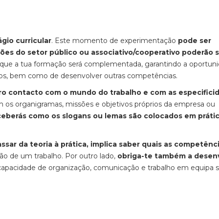
gio curricular
. Este momento de experimentação
pode ser
ções do setor público ou associativo/cooperativo poderão 
o que a tua formação será complementada, garantindo a oportun
dos, bem como de desenvolver outras competências.
iro contacto com o mundo do trabalho e com as especifici
m os organigramas, missões e objetivos próprios da empresa ou
eberás como os slogans ou lemas são colocados em práti
ssar da teoria
à prática, implica saber quais as competênc
ção de um trabalho. Por outro lado,
obriga-te também a desen
capacidade de organização, comunicação e trabalho em equipa 