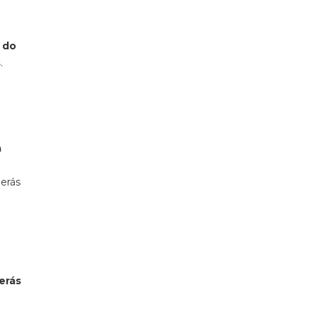
 do
s
.
a
derás
erás