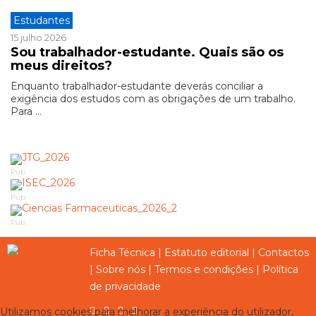
Estudantes
15 julho 2026
Sou trabalhador-estudante. Quais são os
meus direitos?
Enquanto trabalhador-estudante deverás conciliar a
exigência dos estudos com as obrigações de um trabalho.
Para ...
Pub
Pub
Pub
Ficha Técnica
|
Estatuto editorial
|
Contactos
|
Sobre nós
|
Termos e condições
|
Política
de privacidade
Utilizamos cookies para melhorar a experiência do utilizador,