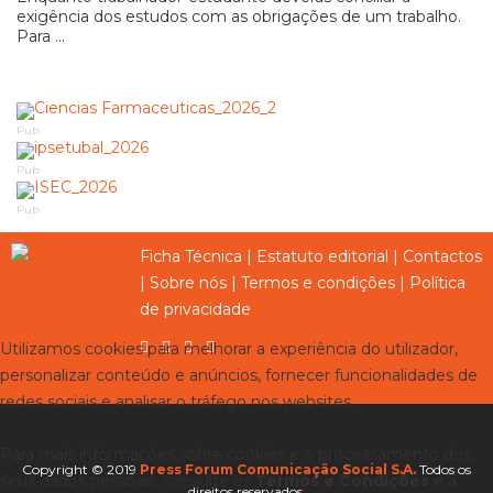
exigência dos estudos com as obrigações de um trabalho.
Para ...
Pub
Pub
Pub
Ficha Técnica
|
Estatuto editorial
|
Contactos
|
Sobre nós
|
Termos e condições
|
Política
de privacidade
Utilizamos cookies para melhorar a experiência do utilizador,
personalizar conteúdo e anúncios, fornecer funcionalidades de
redes sociais e analisar o tráfego nos websites.
Para mais informações sobre cookies e o processamento dos
Copyright © 2019
Press Forum Comunicação Social S.A.
Todos os
seus dados pessoais, consulte os
Termos e Condições
e a
direitos reservados.