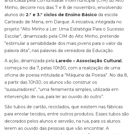
anunciada pela Comunidade Intermunicipal (CIM) do Alto
Minho, decorre nos dias 7 e 8 de novembro, envolvendo
alunos do
2.º e 3.º ciclos de Ensino Básico
da escola
Carteado de Mena, em Darque. A iniciativa, integrada no
projeto “Alto Minho a Ler: Uma Estratégia Para o Sucesso
Escolar”, dinamizado pela CIM do Alto Minho, pretende
"estimular a sensibilidade dos mais jovens para o valor da
palavra dita”, nas palavras da vereadora da Educação.
A ação, dinamizada pela
Laredo – Associação Cultural
,
começa no dia 7, pelas 10h30, com a realização de uma
oficina de poesia intitulada a “Máquina da Poesia”. No dia 8,
a partir das 10h30, os alunos vão construir os
“sussurradores”, “uma ferramenta simples, utilizada em
intervenção de rua, para ler ao ouvido do outro”.
São tubos de cartão, reciclados, que existem nas fábricas
para enrolar tecidos, entre outros produtos. Esses tubos são
decorados pelos alunos e servirão, na rua, para os alunos
lerem ao ouvido das pessoas que vão encontrar. A