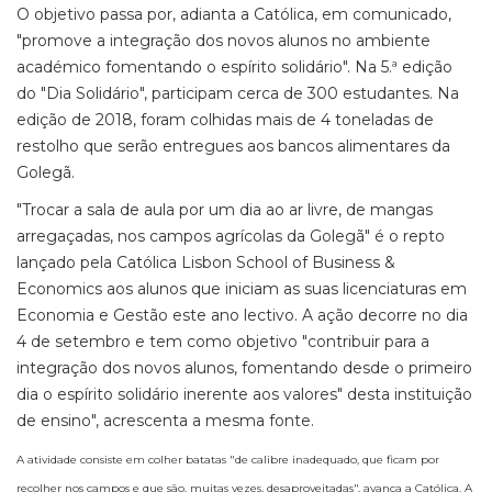
O objetivo passa por, adianta a Católica, em comunicado,
"promove a integração dos novos alunos no ambiente
académico fomentando o espírito solidário". Na 5.ª edição
do "Dia Solidário", participam cerca de 300 estudantes. Na
edição de 2018, foram colhidas mais de 4 toneladas de
restolho que serão entregues aos bancos alimentares da
Golegã.
"Trocar a sala de aula por um dia ao ar livre, de mangas
arregaçadas, nos campos agrícolas da Golegã" é o repto
lançado pela Católica Lisbon School of Business &
Economics aos alunos que iniciam as suas licenciaturas em
Economia e Gestão este ano lectivo. A ação decorre no dia
4 de setembro e tem como objetivo "contribuir para a
integração dos novos alunos, fomentando desde o primeiro
dia o espírito solidário inerente aos valores" desta instituição
de ensino", acrescenta a mesma fonte.
A atividade consiste em colher batatas "de calibre inadequado, que ficam por
recolher nos campos e que são, muitas vezes, desaproveitadas", avança a Católica. A