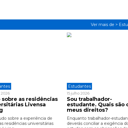
Ver mais de >
Estu
antes
Estudantes
o 2026
15 julho 2026
 sobre as residências
Sou trabalhador-
rsitárias Livensa
estudante. Quais são 
ng
meus direitos?
udo sobre a experiência de
Enquanto trabalhador-estudan
as residências universitárias
deverás conciliar a exigência d