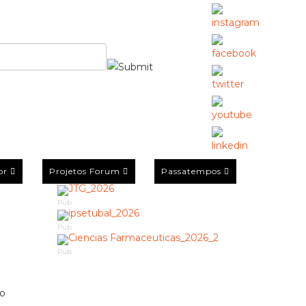
or
Projetos Forum
Passatempos
Pub
Pub
Pub
mo