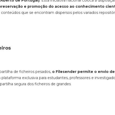
 Aberto de Portugal)
. Esta iniciativa nacional coloca à disposiç
reservação e promoção do acesso ao conhecimento cient
 conteúdos que se encontram dispersos pelos variados repositór
heiros
partilha de ficheiros pesados,
o Filesender permite o envio de
a plataforma exclusiva para estudantes, professores e investigad
partilha segura dos ficheiros de grandes
s.