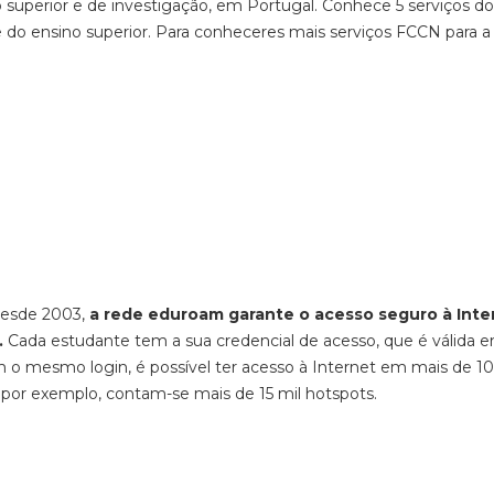
 superior e de investigação, em Portugal. Conhece 5 serviços d
 do ensino superior. Para conheceres mais serviços FCCN para a
desde 2003,
a rede eduroam garante o acesso seguro à Inte
.
Cada estudante tem a sua credencial de acesso, que é válida 
om o mesmo login, é
possível ter acesso à Internet em mais de 1
 por exemplo, contam-se mais de 15 mil hotspots.