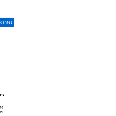
dantes
os
te
os