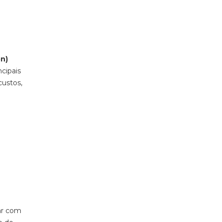
n)
cipais
custos,
ar com