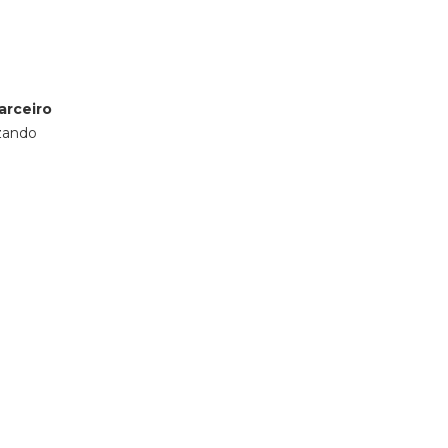
arceiro
izando