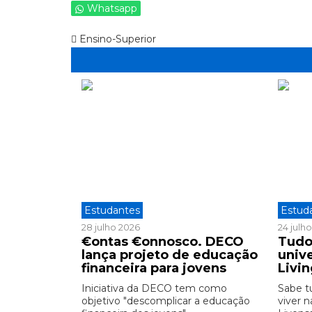
Whatsapp
Ensino-Superior
Estudantes
Estud
28 julho 2026
24 julh
€ontas €onnosco. DECO
Tudo
lança projeto de educação
unive
financeira para jovens
Livi
Iniciativa da DECO tem como
Sabe t
objetivo "descomplicar a educação
viver n