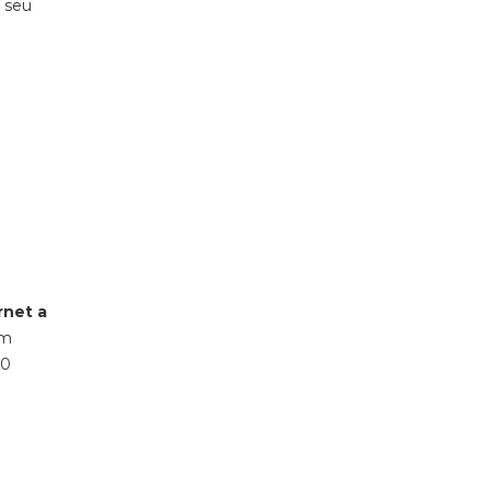
o seu
rnet a
em
00