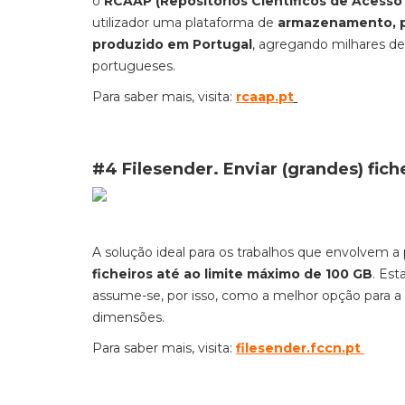
o
RCAAP (Repositórios Científicos de Acesso
utilizador uma plataforma de
armazenamento, p
produzido em Portugal
, agregando milhares de
portugueses.
Para saber mais, visita:
rcaap.pt
#4 Filesender. Enviar (grandes) fic
A solução ideal para os trabalhos que envolvem a 
ficheiros até ao limite máximo de 100 GB
. Est
assume-se, por isso, como a melhor opção para a 
dimensõe
Para saber mais, visita:
filesender.fccn.pt