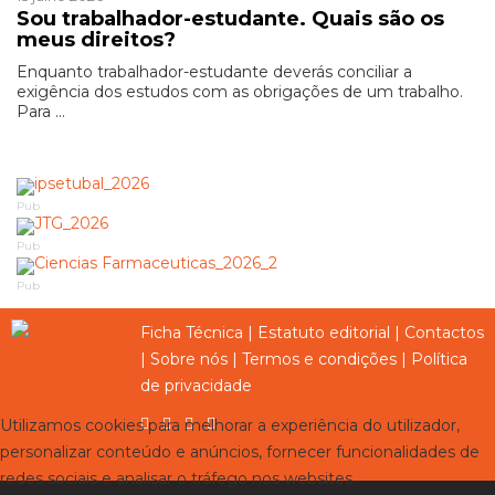
Sou trabalhador-estudante. Quais são os
meus direitos?
Enquanto trabalhador-estudante deverás conciliar a
exigência dos estudos com as obrigações de um trabalho.
Para ...
Pub
Pub
Pub
Ficha Técnica
|
Estatuto editorial
|
Contactos
|
Sobre nós
|
Termos e condições
|
Política
de privacidade
Utilizamos cookies para melhorar a experiência do utilizador,
personalizar conteúdo e anúncios, fornecer funcionalidades de
redes sociais e analisar o tráfego nos websites.