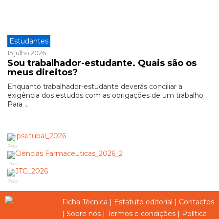
Estudantes
15 julho 2026
Sou trabalhador-estudante. Quais são os
meus direitos?
Enquanto trabalhador-estudante deverás conciliar a
exigência dos estudos com as obrigações de um trabalho.
Para ...
Pub
Pub
Pub
Ficha Técnica
|
Estatuto editorial
|
Contactos
|
Sobre nós
|
Termos e condições
|
Política