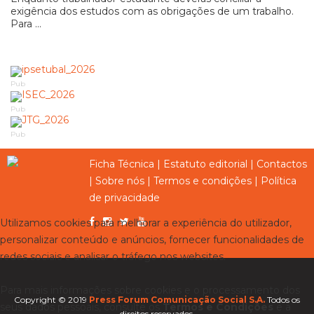
exigência dos estudos com as obrigações de um trabalho.
Para ...
Pub
Pub
Pub
Ficha Técnica
|
Estatuto editorial
|
Contactos
|
Sobre nós
|
Termos e condições
|
Política
de privacidade
Utilizamos cookies para melhorar a experiência do utilizador,
personalizar conteúdo e anúncios, fornecer funcionalidades de
redes sociais e analisar o tráfego nos websites.
Para mais informações sobre cookies e o processamento dos
Copyright © 2019
Press Forum Comunicação Social S.A.
Todos os
seus dados pessoais, consulte os
Termos e Condições
e a
direitos reservados.