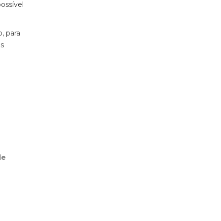
ossível
, para
es
de