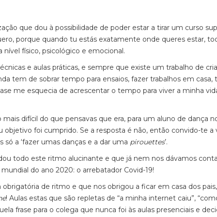
ão que dou à possibilidade de poder estar a tirar um curso sup
uero, porque quando tu estás exatamente onde queres estar, to
ível físico, psicológico e emocional.
técnicas e aulas práticas, e sempre que existe um trabalho de cri
nda tem de sobrar tempo para ensaios, fazer trabalhos em casa,
 quase me esquecia de acrescentar o tempo para viver a minha vid
ais difícil do que pensavas que era, para um aluno de dança n
 objetivo foi cumprido. Se a resposta é não, então convido-te a 
 só a ‘fazer umas danças e a dar uma
pirouettes
’.
dou todo este ritmo alucinante e que já nem nos dávamos conta
mundial do ano 2020: o arrebatador Covid-19!
brigatória de ritmo e que nos obrigou a ficar em casa dos pais
ne
! Aulas estas que são repletas de “a minha internet caiu”, “com
la frase para o colega que nunca foi às aulas presenciais e dec