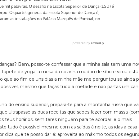
udanças? Bem, posso-te confessar que a minha sala tem uma no
 tapete de yoga, a mesa da cozinha mudou de sítio e virou estú
ro que ao fim de uns dias a minha mãe me perguntou se ainda p
 é possível, mesmo que faças tudo a metade e não partas um can
luno do ensino superior, prepara-te para a montanha russa que vai
go que ultrapasse as duas receitas que sabes fazer com massa (c
os teus horários, sem teres ninguém para te acordar, e o mais
sto tudo é possível mesmo com as saídas à noite, as idas a casa 
r dica que te posso dar é: aproveita ao máximo todos os segun