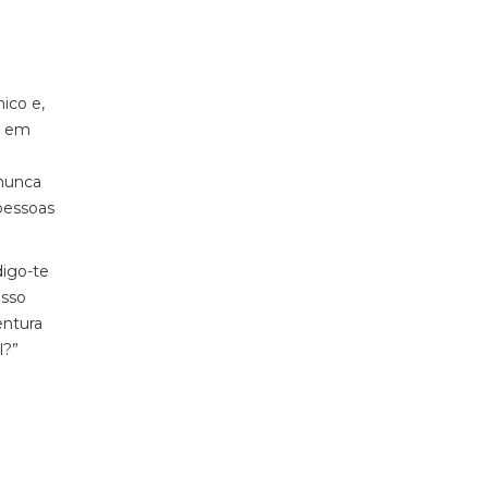
ico e,
a em
 nunca
pessoas
digo-te
osso
entura
l?”