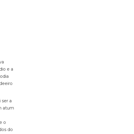
va
dio e a
odia
deeiro
 ser a
om atum
e o
dos do