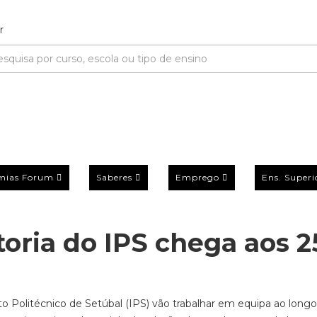
mias Forum
Saberes
Emprego
Ens. Superi
ria do IPS chega aos 2
o Politécnico de Setúbal (IPS) vão trabalhar em equipa ao long