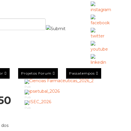
or
Projetos Forum
Passatempos
Pub
50
Pub
Pub
o dos