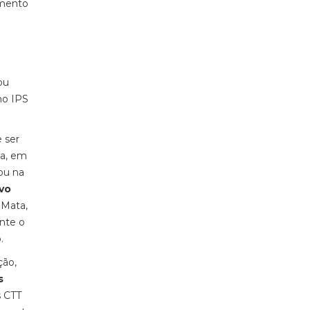
amento
ou
no IPS
 ser
ca, em
ou na
ivo
 Mata,
ente o
o.
ção,
s
s CTT