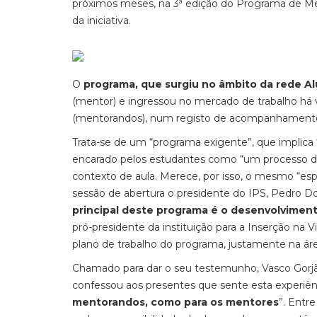
próximos meses, na 3ª edição do Programa de Men
da iniciativa.
O
programa, que surgiu no âmbito da rede A
(mentor) e ingressou no mercado de trabalho há v
(mentorandos), num registo de acompanhament
Trata-se de um “programa exigente”, que implica
encarado pelos estudantes como “um processo de
contexto de aula. Merece, por isso, o mesmo “es
sessão de abertura o presidente do IPS, Pedro D
principal deste programa é o desenvolvimen
pró-presidente da instituição para a Inserção na
plano de trabalho do programa, justamente na ár
Chamado para dar o seu testemunho, Vasco Gorjã
confessou aos presentes que sente esta experiê
mentorandos, como para os mentores
”. Entr