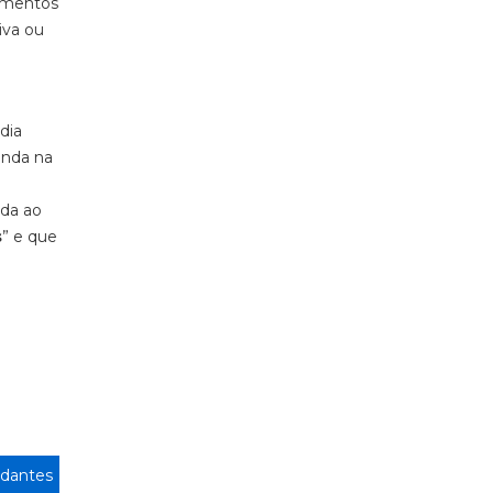
momentos
iva ou
dia
anda na
ada ao
s
” e que
dantes