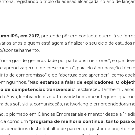
toria, registando o triplo da adesão alcançada no ano de lanç
lumniIPS, em 2017
, pretende pôr em contacto quem já se form
ários anos e quem está agora a finalizar o seu ciclo de estudos 
o/aconselhamento.
 “uma grande generosidade por parte dos mentores”, e que deve
 aprendizagem e de crescimento”, paralelo à preparação técni
pírito de compromisso” e de “abertura para aprender”, como apel
ominguinhos. “
Não estamos a falar de explicadores. O objet
to de competências transversais
”, esclareceu também Carlos
 Vida Ativa, lembrando os quatro workshops que integram igualm
ea das soft skills, comunicação, networking e empreendedorism
o, diplomado em Ciências Empresariais e mentor desde a 1ª edi
ncia como um “
programa de melhoria contínua, tanto para o
e os benefícios deste trabalho de parceria, o gestor de projeto no