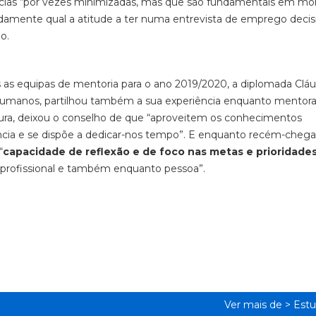
ências “por vezes minimizadas, mas que são fundamentais em 
mente qual a atitude a ter numa entrevista de emprego decis
o.
as equipas de mentoria para o ano 2019/2020, a diplomada Cláu
 Humanos, partilhou também a sua experiência enquanto mentor
tura, deixou o conselho de que “aproveitem os conhecimentos
ncia e se dispõe a dedicar-nos tempo”. E enquanto recém-cheg
“
capacidade de reflexão e de foco nas metas e prioridade
 profissional e também enquanto pessoa”.
Ver mais de >
Estu