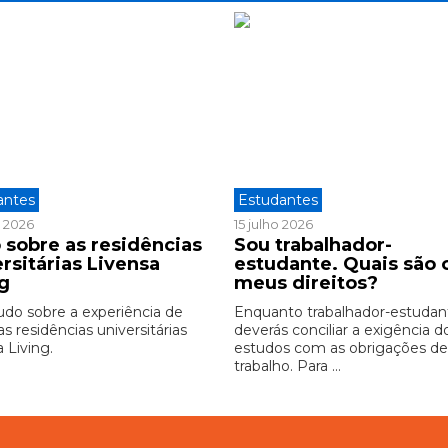
antes
Estudantes
o 2026
15 julho 2026
 sobre as residências
Sou trabalhador-
rsitárias Livensa
estudante. Quais são 
ng
meus direitos?
udo sobre a experiência de
Enquanto trabalhador-estudan
as residências universitárias
deverás conciliar a exigência d
 Living.
estudos com as obrigações d
trabalho. Para ...