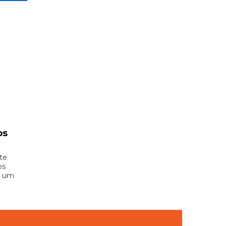
os
te
os
e um