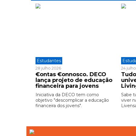
Estudantes
Estud
28 julho 2026
24 julh
€ontas €onnosco. DECO
Tudo
lança projeto de educação
unive
financeira para jovens
Livi
Iniciativa da DECO tem como
Sabe t
objetivo "descomplicar a educação
viver n
financeira dos jovens".
Livensa