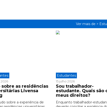
Ver mais de >
Estu
antes
Estudantes
o 2026
15 julho 2026
 sobre as residências
Sou trabalhador-
rsitárias Livensa
estudante. Quais são 
ng
meus direitos?
udo sobre a experiência de
Enquanto trabalhador-estudan
as residências universitárias
deverás conciliar a exigência d