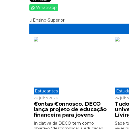
Whatsapp
Ensino-Superior
Estudantes
Estud
28 julho 2026
24 julh
€ontas €onnosco. DECO
Tudo
lança projeto de educação
unive
financeira para jovens
Livi
Iniciativa da DECO tem como
Sabe t
objetivo "descomplicar a educação
viver n