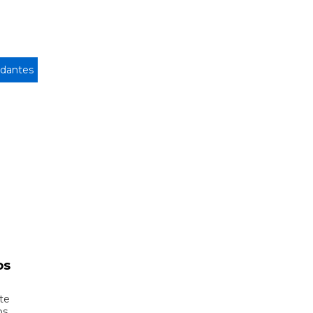
dantes
os
te
os