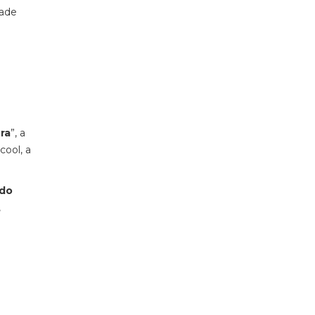
dade
ra
”, a
ool, a
ndo
,