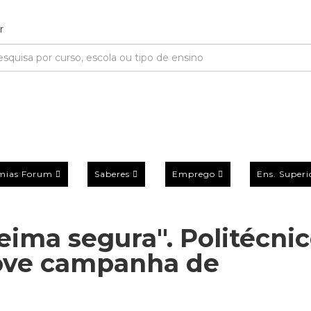
mias Forum
Saberes
Emprego
Ens. Superi
ima segura". Politécni
ove campanha de