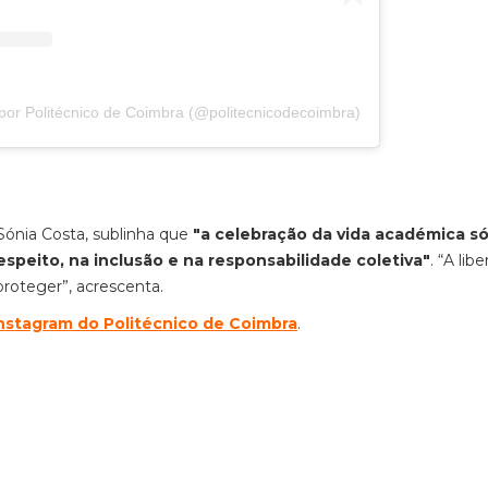
por Politécnico de Coimbra (@politecnicodecoimbra)
 Sónia Costa, sublinha que
"a celebração da vida académica só
peito, na inclusão e na responsabilidade coletiva"
. “A lib
roteger”, acrescenta.
Instagram do Politécnico de Coimbra
.