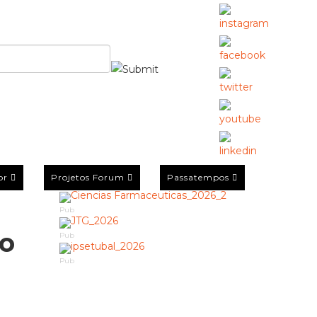
or
Projetos Forum
Passatempos
Pub
co
Pub
Pub