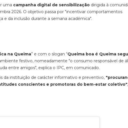
ver uma
campanha digital de sensibilização
dirigida à comuni
mbra 2026. O objetivo passa por "incentivar comportamentos
ça e da inclusão durante a semana académica".
ica na Queima
” e com o slogan “
Queima boa é Queima segu
ambiente festivo, nomeadamente "o consumo responsável de álc
juda entre amigos", explica o IPC, em comunicado.
s da instituição de carácter informativo e preventivo,
"procura
 atitudes conscientes e promotoras do bem-estar coletivo"