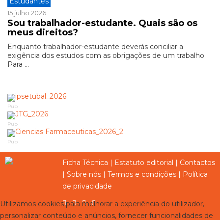
Estudantes
15 julho 2026
Sou trabalhador-estudante. Quais são os
meus direitos?
Enquanto trabalhador-estudante deverás conciliar a
exigência dos estudos com as obrigações de um trabalho.
Para ...
Pub
Pub
Pub
Ficha Técnica
|
Estatuto editorial
|
Contactos
|
Sobre nós
|
Termos e condições
|
Política
de privacidade
Utilizamos cookies para melhorar a experiência do utilizador,
personalizar conteúdo e anúncios, fornecer funcionalidades de