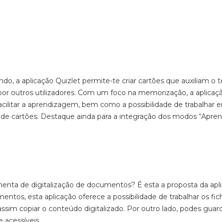
do, a aplicação
Quizlet
permite-te criar cartões que auxiliam o 
r outros utilizadores
.
Com um foco na memorização, a aplicação
 facilitar a aprendizagem, bem como a possibilidade de trabalhar 
ha de cartões. Destaque ainda para a integração dos modos “Apren
enta de digitalização de documentos? É esta a proposta da apl
ntos, esta aplicação oferece a possibilidade de trabalhar os fic
assim copiar o conteúdo digitalizado
. Por outro lado, podes guar
 acessíveis.