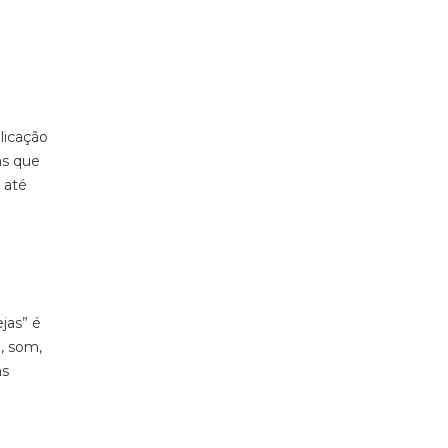
licação
as que
 até
ejas”
é
o, som,
as