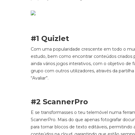
#1 Quizlet
Com uma popularidade crescente em todo o mun
estudo, bem como encontrar conteúdos criados po
ainda vários jogos interativos, com o objetivo de
grupo com outros utilizadores, através da partil
“Avaliar”.
#2 ScannerPro
E se transformasses o teu telemóvel numa ferram
ScannerPro
. Mais do que apenas fotografar docume
para tornar blocos de texto editáveis, permitindo 
conteúdos na
cloud
,
garantindo que estão sempre