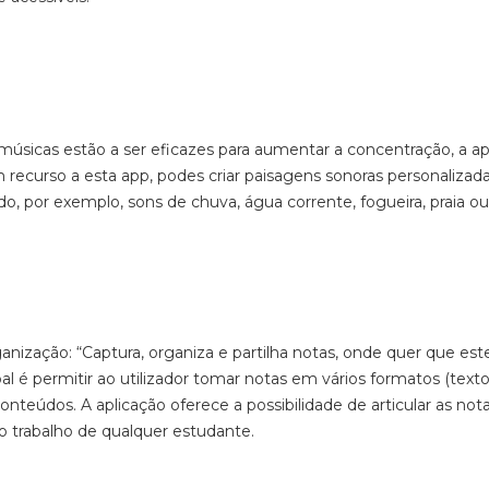
úsicas estão a ser eficazes para aumentar a concentração, a ap
m recurso a esta
app
,
podes criar paisagens sonoras personalizad
o, por exemplo, sons de chuva, água corrente, fogueira, praia ou
ganização:
“Captura, organiza e partilha notas, onde quer que est
pal é permitir ao utilizador tomar notas em vários formatos (text
teúdos. A aplicação oferece a possibilidade de articular as not
m o trabalho de qualquer estudante.