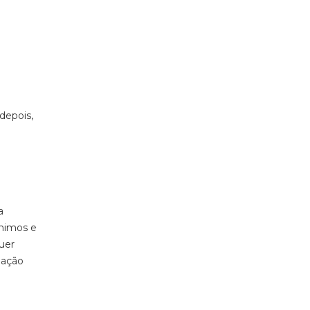
 depois,
a
ónimos e
uer
gação