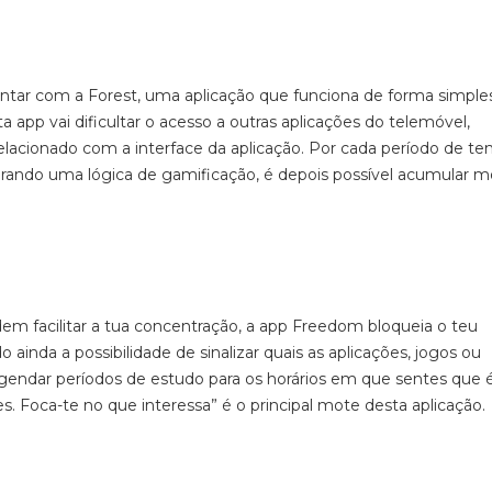
ontar com a
Forest
, uma aplicação que funciona de forma simples
ta
app
vai dificultar o acesso a outras aplicações do telemóvel,
elacionado com a interface da aplicação.
Por cada período de t
egrando uma lógica de
gamificação
, é depois possível acumular 
m facilitar a tua concentração, a
app
Freedom
bloqueia o teu
inda a possibilidade de sinalizar quais as aplicações
, jogos
ou
agendar períodos de estudo para os horários em que sentes que 
es. Foca-te no que interessa” é o principal mote desta aplicação.