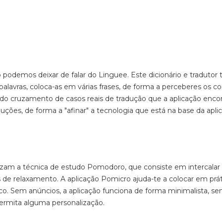
o podemos deixar de falar do
Linguee
. Este dicionário e tradutor
 palavras, coloca-as em várias frases, de forma a perceberes os c
s do cruzamento de casos reais de tradução que a aplicação enco
duções, de forma a "afinar" a tecnologia que está na base da apli
izam a técnica de estudo
Pomodoro
, que consiste em
intercalar
s de relaxamento
. A aplicação
Pomicro
ajuda-te a colocar em prát
co. Sem anúncios, a aplicação funciona de forma minimalista, se
rmita alguma personalização.