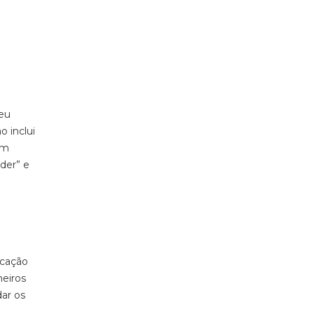
teu
 inclui
em
der” e
icação
heiros
dar os