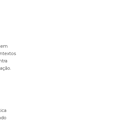
 tem
ontextos
ntra
cação.
ica
ndo