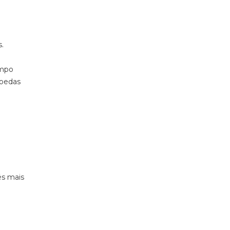
.
empo
moedas
és mais