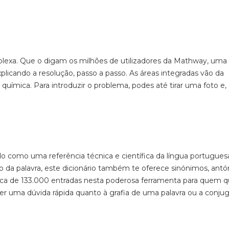
exa. Que o digam os milhões de utilizadores da
Mathway
, uma
licando a resolução, passo a passo. As áreas integradas vão da
 química. Para introduzir o problema,
podes até tirar uma foto e,
.
o como uma referência técnica e científica da língua portugues
da palavra, este dicionário também te o
ferece sinónimos, ant
ca de 133.000 entradas nesta poderosa ferramenta para quem q
er uma dúvida rápida quanto à grafia de uma palavra ou a conju