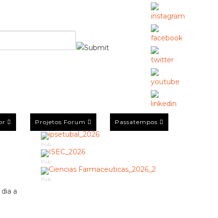
or
Projetos Forum
Passatempos
Pub
Pub
Pub
 dia a