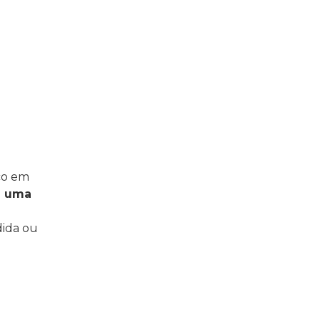
co em
u uma
dida ou