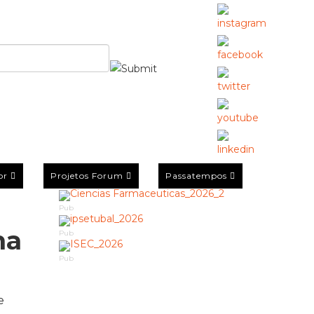
or
Projetos Forum
Passatempos
Pub
ma
Pub
Pub
e