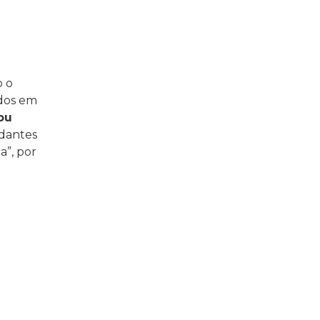
o o
ados em
ou
udantes
a”, por