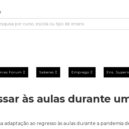
mias Forum
Saberes
Emprego
Ens. Superi
ssar às aulas durante u
 na adaptação ao regresso às aulas durante a pandemia d