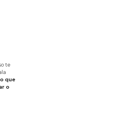
so te
ala
mo que
ar o