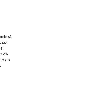
oderá
aso
da
ém da
ano da
.