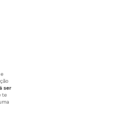
ue
eção
á ser
 te
 uma