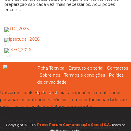
preparação são cada vez mais necessários. Aqui podes
encon ...
Pub
Pub
Pub
Ficha Técnica
|
Estatuto editorial
|
Contactos
|
Sobre nós
|
Termos e condições
|
Política
de privacidade
Utilizamos cookies para melhorar a experiência do utilizador,
personalizar conteúdo e anúncios, fornecer funcionalidades de
redes sociais e analisar o tráfego nos websites.
Para mais informações sobre cookies e o processamento dos
Copyright © 2019
Press Forum Comunicação Social S.A.
Todos os
seus dados pessoais, consulte os
Termos e Condições
e a
direitos reservados.