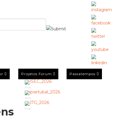
or
Projetos Forum
Passatempos
Pub
Pub
ens
Pub