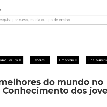
mias Forum
Saberes
Emprego
Ens. Superi
s melhores do mundo no
. Conhecimento dos jov