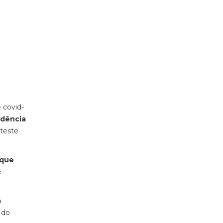
 covid-
ndência
 teste
 que
e
a
 do