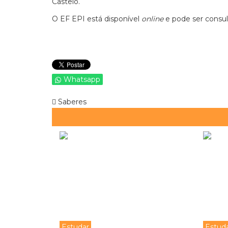
Castelo.
O
EF EPI está disponível
online
e pode ser consu
Whatsapp
Saberes
Estudar
Estud