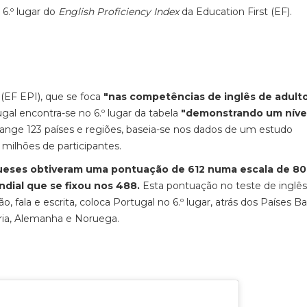
6.º lugar do
English Proficiency Index
da Education First (EF).
x
(EF EPI), que se foca
"nas competências de inglês de adult
al encontra-se no 6.º lugar da tabela
"demonstrando um níve
brange 123 países e regiões, baseia-se nos dados de um estudo
 milhões de participantes.
gueses obtiveram uma pontuação de 612 numa escala de 8
dial que se fixou nos 488.
Esta pontuação no teste de inglês
 fala e escrita, coloca Portugal no 6.º lugar, atrás dos Países Bai
tria, Alemanha e Noruega.