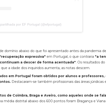
partilhada por EF Portugal (@efportugal)
de domínio abaixo do que foi apresentado antes da pandemia de
"recuperação expressiva"
em Portugal, o que contraria
"a te
is continuam a descer de forma acentuada"
: Os resultados do
ue a idade dos inquiridos aumenta, as notas descem.
ados em Portugal foram obtidos por alunos e professores,
ontos.
Destacaram-se também profissionais das áreas júridicas 
itos de Coimbra, Braga e Aveiro, como aqueles onde se fal
a média distrital abaixo dos 600 pontos foram Bragança e Viana