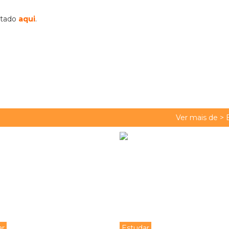
ltado
aqui
.
Ver mais de >
ar
Estudar