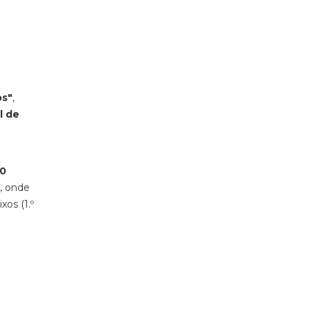
os"
,
l de
00
, onde
xos (1.º