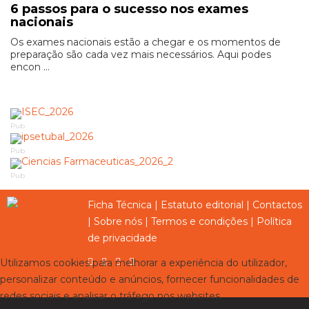
6 passos para o sucesso nos exames
nacionais
Os exames nacionais estão a chegar e os momentos de
preparação são cada vez mais necessários. Aqui podes
encon ...
Pub
Pub
Pub
Ficha Técnica
|
Estatuto editorial
|
Contactos
|
Sobre nós
|
Termos e condições
|
Política
de privacidade
Utilizamos cookies para melhorar a experiência do utilizador,
personalizar conteúdo e anúncios, fornecer funcionalidades de
redes sociais e analisar o tráfego nos websites.