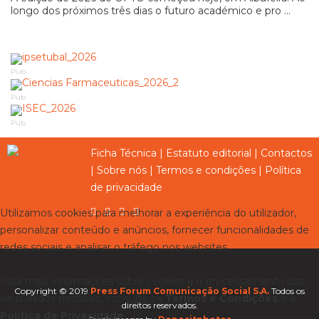
longo dos próximos três dias o futuro académico e pro ...
Pub
Pub
Pub
Ficha Técnica
|
Estatuto editorial
|
Contactos
|
Sobre nós
|
Termos e condições
|
Política
de privacidade
Utilizamos cookies para melhorar a experiência do utilizador,
personalizar conteúdo e anúncios, fornecer funcionalidades de
redes sociais e analisar o tráfego nos websites.
Para mais informações sobre cookies e o processamento dos
Copyright © 2019
Press Forum Comunicação Social S.A.
Todos os
seus dados pessoais, consulte os
Termos e Condições
e a
direitos reservados.
Política de Privacidade
.