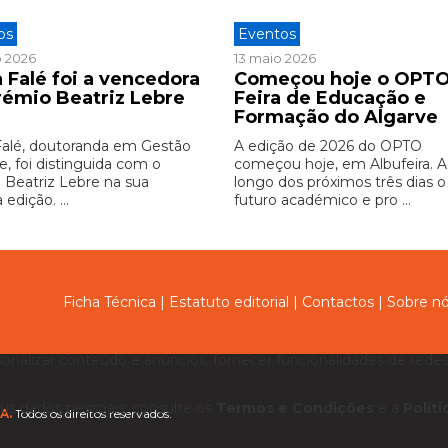
os
Eventos
o 2026
13 maio 2026
 Falé foi a vencedora
Começou hoje o OPTO
rémio Beatriz Lebre
Feira de Educação e
6
Formação do Algarve
Falé, doutoranda em Gestão
A edição de 2026 do OPTO
e, foi distinguida com o
começou hoje, em Albufeira. 
 Beatriz Lebre na sua
longo dos próximos três dias o
 edição. ...
futuro académico e pro ...
Ficha Técnica
|
Estatuto editorial
|
Contactos
|
Sobre n
sonalizar conteúdo e anúncios, fornecer funcionalidades de redes 
us dados pessoais, consulte os
Termos e Condições
e a
Polít
A.
Todos os direitos reservados.