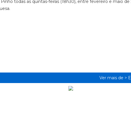
io Pinho todas as quintas-feiras (18h30), entre fevereiro e maio de
uesa.
Ver mais de >
E