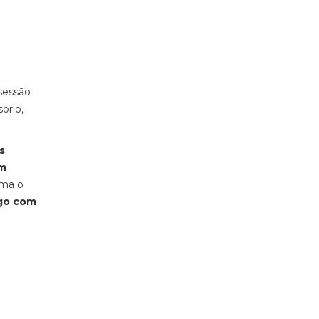
 sessão
ório,
s
em
irma o
ogo com