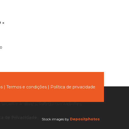
 -
Ao
ós
|
Termos e condições
|
Política de privacidade
sociais e analisar o tráfego nos websites.
ica de Privacidade
.
Stock images by
Depositphotos