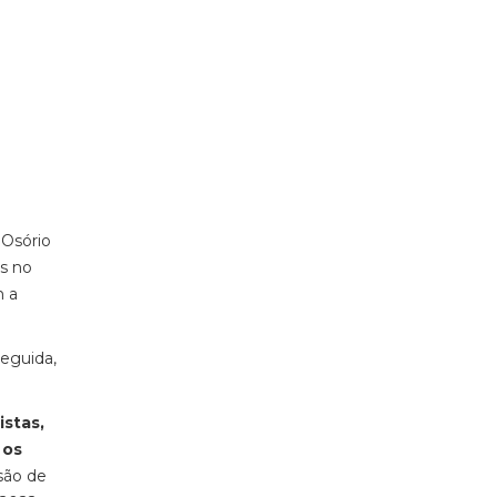
 Osório
s no
m a
seguida,
istas,
 os
 são de