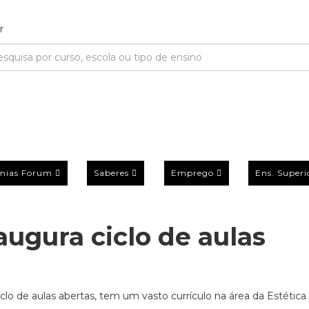
mias Forum
Saberes
Emprego
Ens. Superi
augura ciclo de aulas
iclo de aulas abertas, tem um vasto currículo na área da Estética