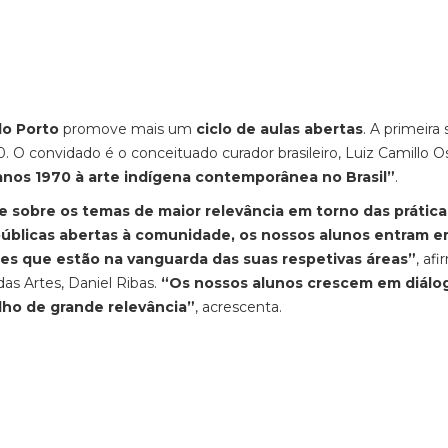
do Porto
promove mais um
ciclo de aulas abertas
. A primeira
0. O convidado é o conceituado curador brasileiro, Luiz Camillo Os
anos 1970 à arte indígena contemporânea no Brasil”
.
e sobre os temas de maior relevância em torno das prática
públicas abertas à comunidade, os nossos alunos entram 
es que estão na vanguarda das suas respetivas áreas”
, af
s Artes, Daniel Ribas.
“Os nossos alunos crescem em diál
alho de grande relevância”
, acrescenta.