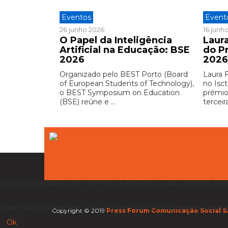
Eventos
Event
26 junho 2026
16 junh
O Papel da Inteligência
Laura
Artificial na Educação: BSE
do P
2026
202
Organizado pelo BEST Porto (Board
Laura 
of European Students of Technology),
no Isct
o BEST Symposium on Education
prémio
(BSE) reúne e ...
terceira
Utilizamos cookies para melhorar a experiência do utilizador, per
Para mais informações sobre cookies e o processamento dos se
Copyright © 2019
Press Forum Comunicação Social S.
Ok