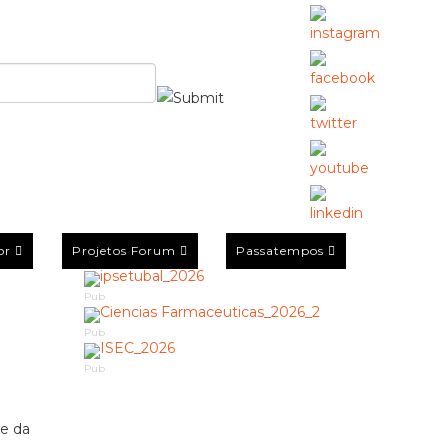
or
Projetos Forum
Passatempos
Pub
Pub
Pub
 e da