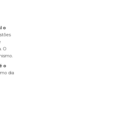
l o
estões
e
a. O
anismo.
é o
imo dia