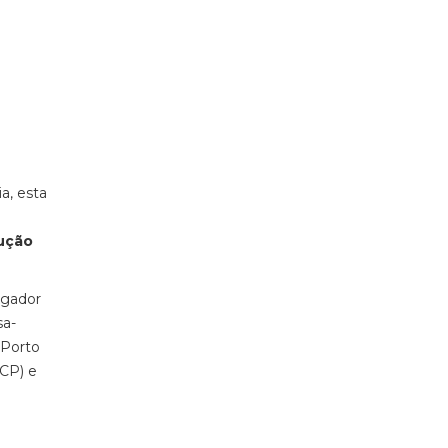
a, esta
lução
tigador
sa-
 Porto
UCP) e