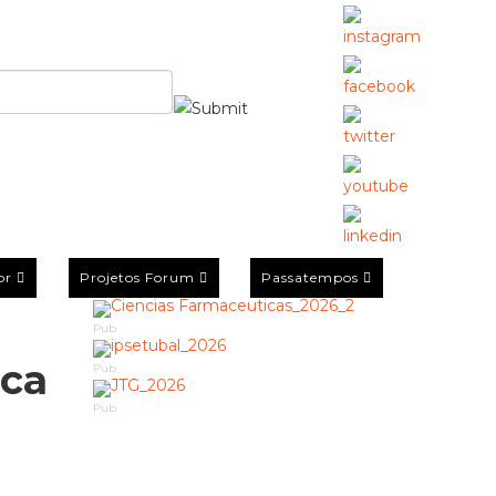
or
Projetos Forum
Passatempos
Pub
ica
Pub
Pub