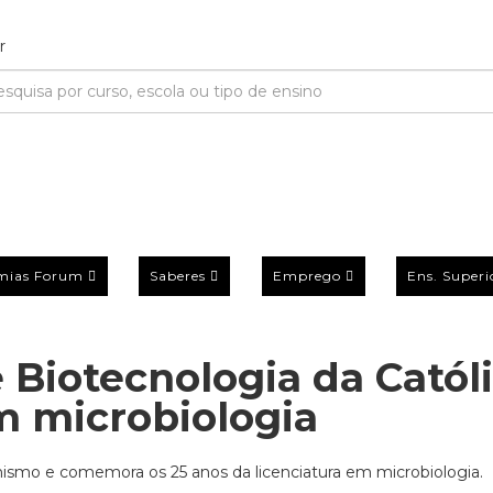
mias Forum
Saberes
Emprego
Ens. Superi
 Biotecnologia da Catól
em microbiologia
anismo e comemora os 25 anos da licenciatura em microbiologia.