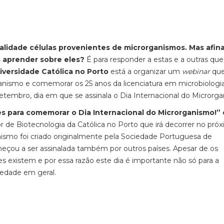
alidade células provenientes de microrganismos. Mas afina
 aprender sobre eles?
É para responder a estas e a outras qu
iversidade Católica no Porto
está a organizar um
webinar
qu
ganismo e comemorar os 25 anos da licenciatura em microbiologi
etembro, dia em que se assinala o Dia Internacional do Microrg
es para comemorar o Dia Internacional do Microrganismo!” 
r de Biotecnologia da Católica no Porto que irá decorrer no próx
nismo foi criado originalmente pela Sociedade Portuguesa de
eçou a ser assinalada também por outros países. Apesar de os
es existem e por essa razão este dia é importante não só para a
iedade em geral.