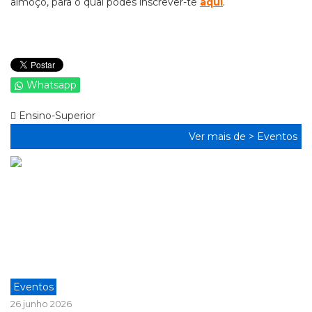
almoço, para o qual podes inscrever-te
aqui
.
Whatsapp
Ensino-Superior
Ver mais de >
Eventos
Eventos
26 junho 2026