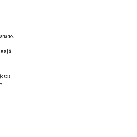
ariado,
es já
jetos
e