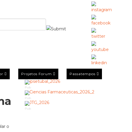
or
Projetos Forum
Passatempos
Pub
ma
Pub
Pub
lar o