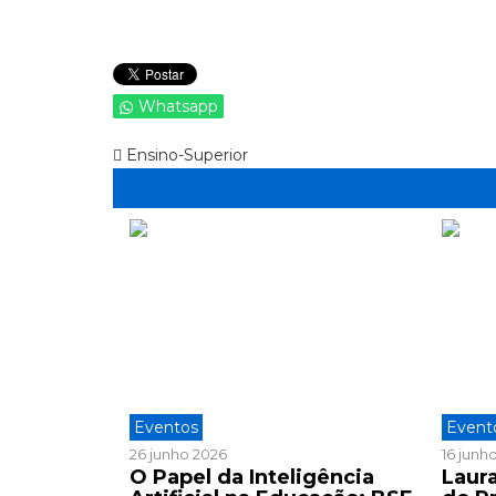
Whatsapp
Ensino-Superior
Eventos
Event
26 junho 2026
16 junh
O Papel da Inteligência
Laura