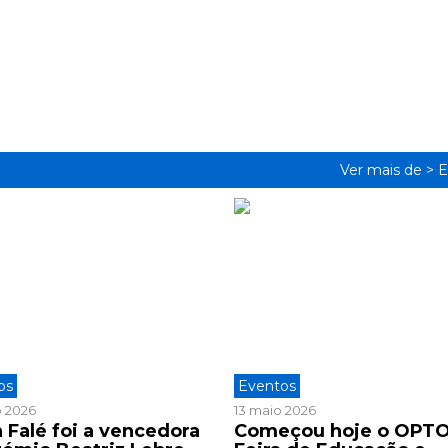
Ver mais de >
E
os
Eventos
o 2026
13 maio 2026
 Falé foi a vencedora
Começou hoje o OPTO