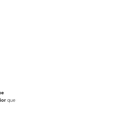
ue
ior
que