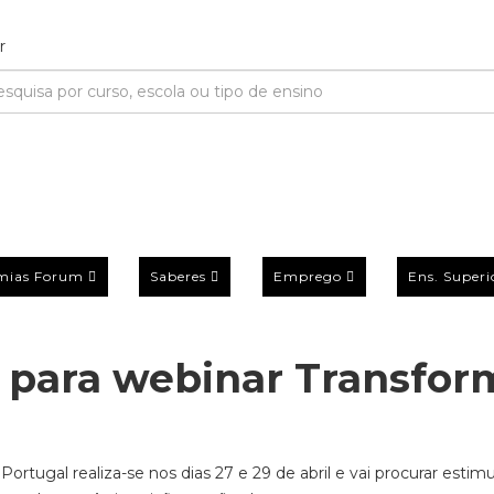
mias Forum
Saberes
Emprego
Ens. Superi
s para webinar Transfor
ugal realiza-se nos dias 27 e 29 de abril e vai procurar estimu