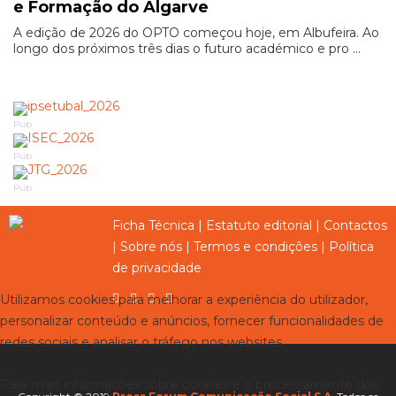
e Formação do Algarve
A edição de 2026 do OPTO começou hoje, em Albufeira. Ao
longo dos próximos três dias o futuro académico e pro ...
Pub
Pub
Pub
Ficha Técnica
|
Estatuto editorial
|
Contactos
|
Sobre nós
|
Termos e condições
|
Política
de privacidade
Utilizamos cookies para melhorar a experiência do utilizador,
personalizar conteúdo e anúncios, fornecer funcionalidades de
redes sociais e analisar o tráfego nos websites.
Para mais informações sobre cookies e o processamento dos