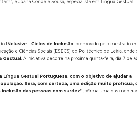
Cantam”, e Joana Conde e Sousa, especialista em Língua Gestual
 do
INclusive - Ciclos de Inclusão
, promovido pelo mestrado 
ação e Ciências Sociais (ESECS) do Politécnico de Leiria, onde 
a Gestual
. A iniciativa decorre na próxima quinta-feira, dia 7 de ab
a Língua Gestual Portuguesa, com o objetivo de ajudar a
a população. Será, com certeza, uma edição muito profícua,
da inclusão das pessoas com surdez”
, afirma uma das modera