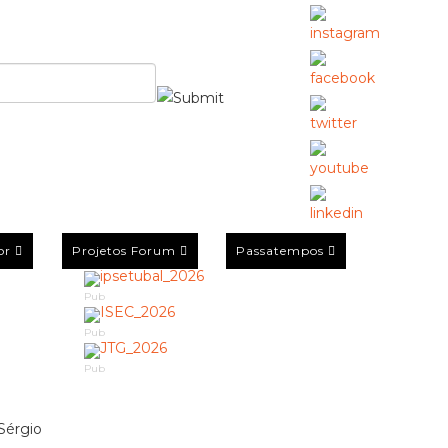
or
Projetos Forum
Passatempos
Pub
Pub
Pub
 Sérgio