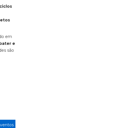
ciclos
jetos
ado em
bater e
ades são
ventos