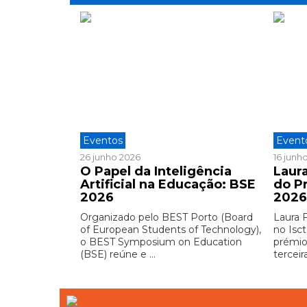
Eventos
Event
26 junho 2026
16 junh
O Papel da Inteligência
Laura
Artificial na Educação: BSE
do P
2026
202
Organizado pelo BEST Porto (Board
Laura 
of European Students of Technology),
no Isct
o BEST Symposium on Education
prémio
(BSE) reúne e ...
terceira