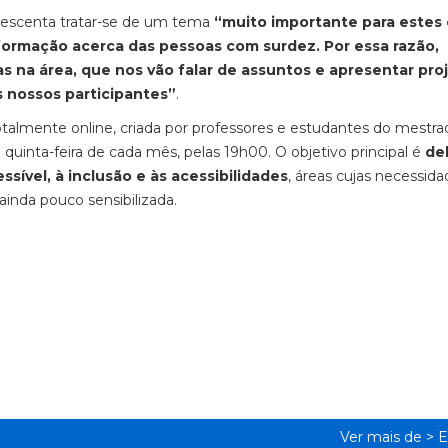
rescenta tratar-se de um tema
“muito importante para estes 
formação acerca das pessoas com surdez. Por essa razão,
 na área, que nos vão falar de assuntos e apresentar pro
s nossos participantes”
.
 totalmente online, criada por professores e estudantes do mestr
 quinta-feira de cada mês, pelas 19h00. O objetivo principal é
de
sível, à inclusão e às acessibilidades
, áreas cujas necessid
ainda pouco sensibilizada.
Ver mais de >
E