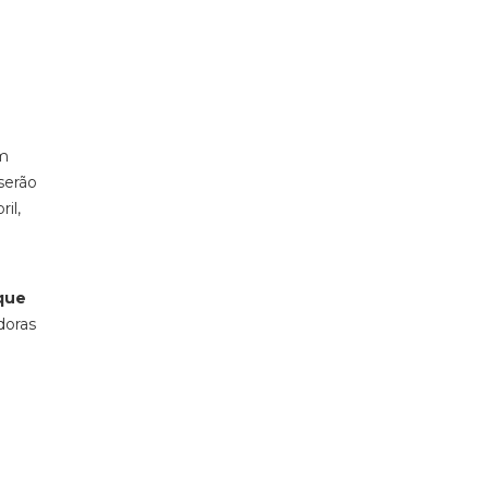
em
serão
ril,
 que
doras