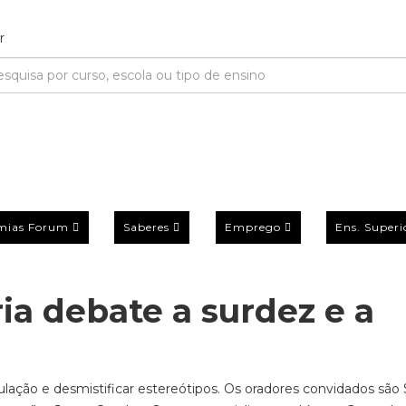
mias Forum
Saberes
Emprego
Ens. Superi
ria debate a surdez e a
pulação e desmistificar estereótipos. Os oradores convidados são