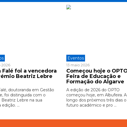
os
Eventos
o 2026
13 maio 2026
 Falé foi a vencedora
Começou hoje o OPTO
rémio Beatriz Lebre
Feira de Educação e
6
Formação do Algarve
Falé, doutoranda em Gestão
A edição de 2026 do OPTO
e, foi distinguida com o
começou hoje, em Albufeira. 
 Beatriz Lebre na sua
longo dos próximos três dias o
 edição. ...
futuro académico e pro ...