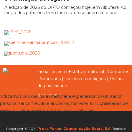
A edição de 2026 do OPTO começou hoje, em Albufeira. Ao
longo dos próximos três dias o futuro académico e pro ...
Pub
Pub
Pub
Ficha Técnica
|
Estatuto editorial
|
Contactos
|
Sobre nós
|
Termos e condições
|
Política
de privacidade
Utilizamos cookies para melhorar a experiência do utilizador,
personalizar conteúdo e anúncios, fornecer funcionalidades de
redes sociais e analisar o tráfego nos websites.
Para mais informações sobre cookies e o processamento dos
Copyright © 2019
Press Forum Comunicação Social S.A.
Todos os
seus dados pessoais, consulte os
Termos e Condições
e a