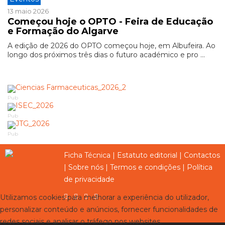
13 maio 2026
Começou hoje o OPTO - Feira de Educação
e Formação do Algarve
A edição de 2026 do OPTO começou hoje, em Albufeira. Ao
longo dos próximos três dias o futuro académico e pro ...
Pub
Pub
Pub
Ficha Técnica
|
Estatuto editorial
|
Contactos
|
Sobre nós
|
Termos e condições
|
Política
de privacidade
Utilizamos cookies para melhorar a experiência do utilizador,
personalizar conteúdo e anúncios, fornecer funcionalidades de
redes sociais e analisar o tráfego nos websites.