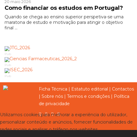
20 maio 2026
Como financiar os estudos em Portugal?
Quando se chega ao ensino superior perspetiva-se uma
maratona de estudo e motivação para atingir o objetivo
final ...
Pub
Pub
Pub
Ficha Técnica
|
Estatuto editorial
|
Contactos
|
Sobre nós
|
Termos e condições
|
Política
de privacidade
Utilizamos cookies para melhorar a experiência do utilizador,
personalizar conteúdo e anúncios, fornecer funcionalidades de
redes sociais e analisar o tráfego nos websites.